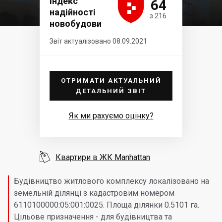





Індекс
64
надійності
з 216
новобудови
Звіт актуалізовано 08.09.2021
ОТРИМАТИ АКТУАЛЬНИЙ
ДЕТАЛЬНИЙ ЗВІТ
Як ми рахуємо оцінку?

Квартири в ЖК Manhattan
Будівництво житлового комплексу локалізовано на
земельній ділянці з кадастровим номером
6110100000:05:001:0025. Площа ділянки 0.5101 га.
Цільове призначення - для будівництва та