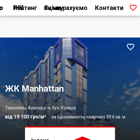

ас
Рейтинг ЖК
Як ми рахуємо оцінку
Контакти

ЖК Manhattan
Тернопіль, Аляска р-н, бул. Куліша
від 19 100 грн/м²
за однокімнатну квартиру 39.6 кв. м.