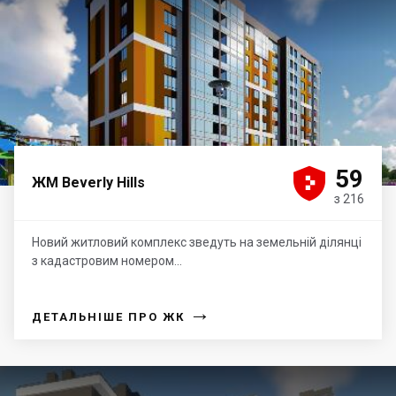





59
ЖМ Beverly Hills
з 216
Новий житловий комплекс зведуть на земельній ділянці
з кадастровим номером...
→
ДЕТАЛЬНІШЕ ПРО ЖК