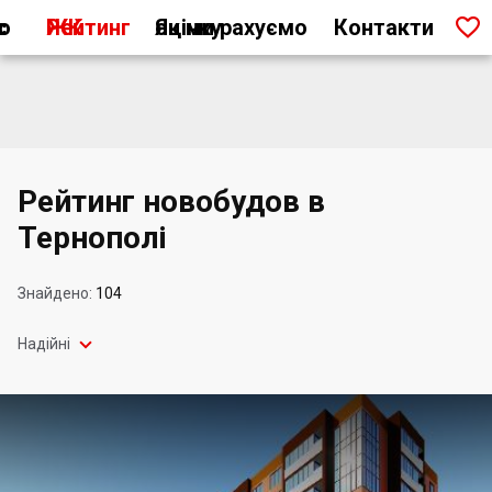

ас
Рейтинг ЖК
Як ми рахуємо оцінку
Контакти
Рейтинг новобудов в
Тернополі
Знайдено:
104

Надійні