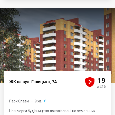





19
ЖК на вул. Галицька, 7А
з 216
Парк Слави
– 9 хв.

Нові черги будівництва локалізовані на земельних