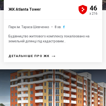





46
ЖК Atlanta Tower
з 216
Парк ім. Тараса Шевченко
– 8 хв.

Будівництво житлового комплексу локалізовано на
земельній ділянці під кадастровим...
→
ДЕТАЛЬНІШЕ ПРО ЖК