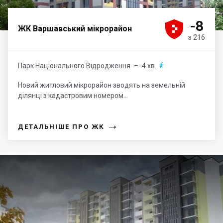





-8
ЖК Варшавський мікрорайон
з 216
Парк Національного Відродження
– 4 хв.

Новий житловий мікрорайон зводять на земельній
ділянці з кадастровим номером...
→
ДЕТАЛЬНІШЕ ПРО ЖК