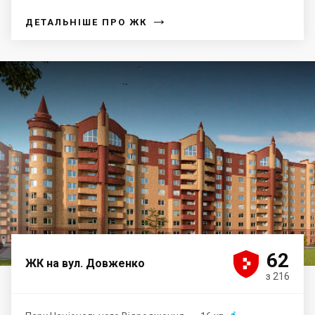
→
ДЕТАЛЬНІШЕ ПРО ЖК





62
ЖК на вул. Довженко
з 216