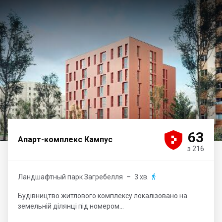





63
Апарт-комплекс Кампус
з 216
Ландшафтный парк Загребелля
– 3 хв.

Будівництво житлового комплексу локалізовано на
земельній ділянці під номером...