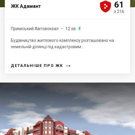





61
ЖК Адамант
з 216
Приміський Автовокзал
– 12 хв.

Будівництво житлового комплексу розташовано на
земельній ділянці під кадастровим...
→
ДЕТАЛЬНІШЕ ПРО ЖК