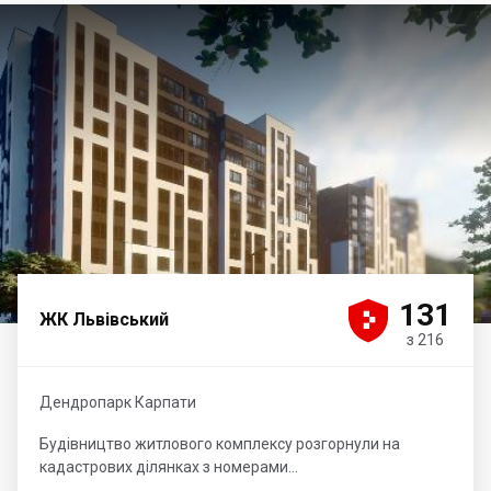





131
ЖК Львівський
з 216
Дендропарк Карпати
Будівництво житлового комплексу розгорнули на
кадастрових ділянках з номерами...