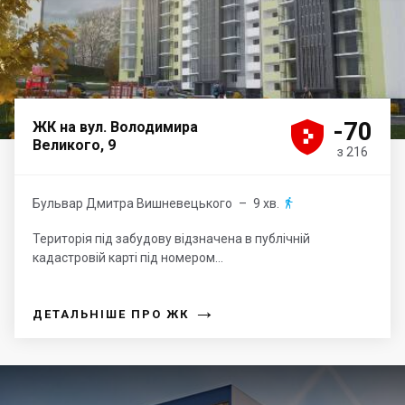





-70
ЖК на вул. Володимира
Великого, 9
з 216
Бульвар Дмитра Вишневецького
– 9 хв.

Територія під забудову відзначена в публічній
кадастровій карті під номером...
→
ДЕТАЛЬНІШЕ ПРО ЖК