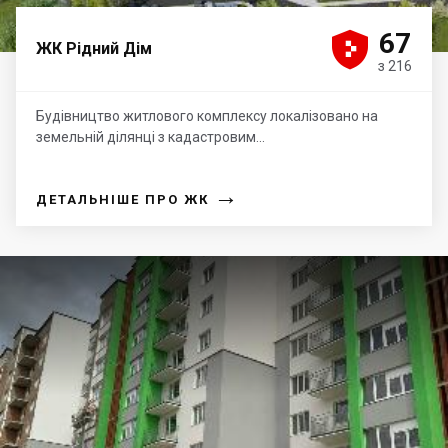





67
ЖК Рідний Дім
з 216
Будівництво житлового комплексу локалізовано на
земельній ділянці з кадастровим...
→
ДЕТАЛЬНІШЕ ПРО ЖК