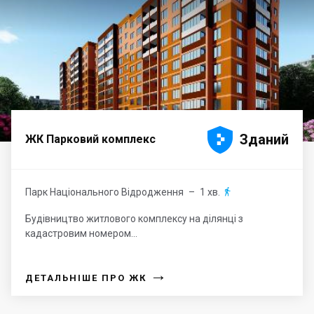





Зданий
ЖК Парковий комплекс
Парк Національного Відродження
– 1 хв.

Будівництво житлового комплексу на ділянці з
кадастровим номером...
→
ДЕТАЛЬНІШЕ ПРО ЖК