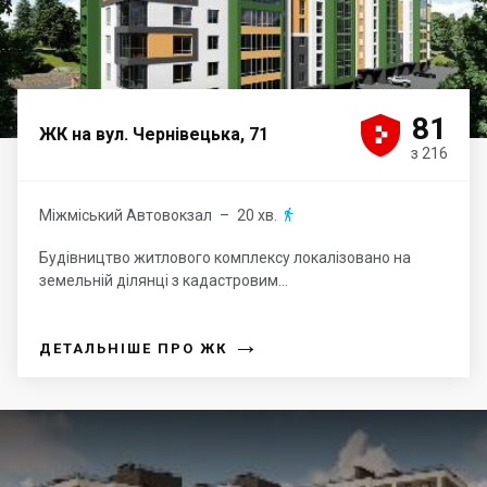





81
ЖК на вул. Чернівецька, 71
з 216
Міжміський Автовокзал
– 20 хв.

Будівництво житлового комплексу локалізовано на
земельній ділянці з кадастровим...
→
ДЕТАЛЬНІШЕ ПРО ЖК