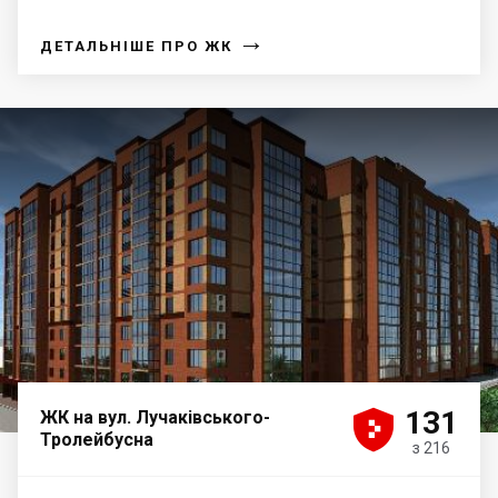
→
ДЕТАЛЬНІШЕ ПРО ЖК





131
ЖК на вул. Лучаківського-
Тролейбусна
з 216