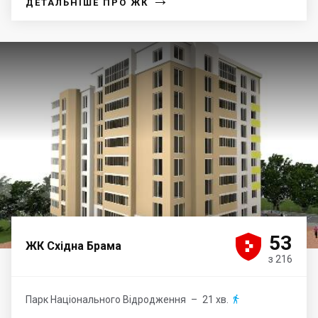
ДЕТАЛЬНІШЕ ПРО ЖК





53
ЖК Східна Брама
з 216
Парк Національного Відродження
– 21 хв.
