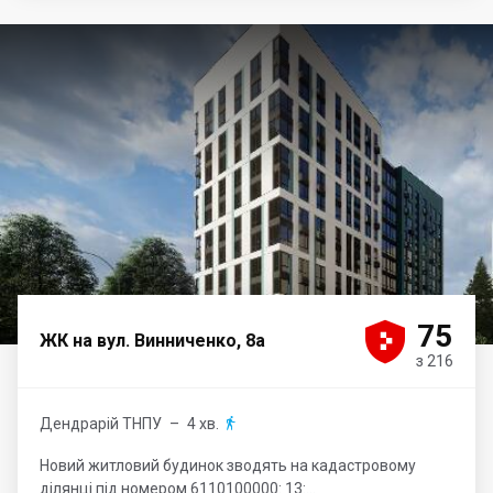





75
ЖК на вул. Винниченко, 8а
з 216
Дендрарій ТНПУ
– 4 хв.

Новий житловий будинок зводять на кадастровому
ділянці під номером 6110100000: 13:...