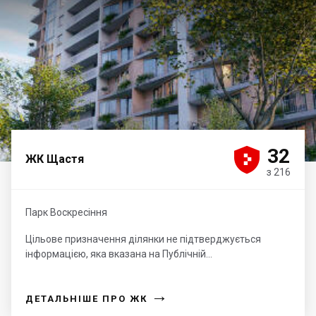





32
ЖК Щастя
з 216
Парк Воскресіння
Цільове призначення ділянки не підтверджується
інформацією, яка вказана на Публічній...
→
ДЕТАЛЬНІШЕ ПРО ЖК