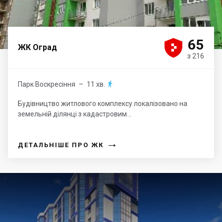





65
ЖК Оград
з 216
Парк Воскресіння
– 11 хв.

Будівництво житлового комплексу локалізовано на
земельній ділянці з кадастровим...
→
ДЕТАЛЬНІШЕ ПРО ЖК