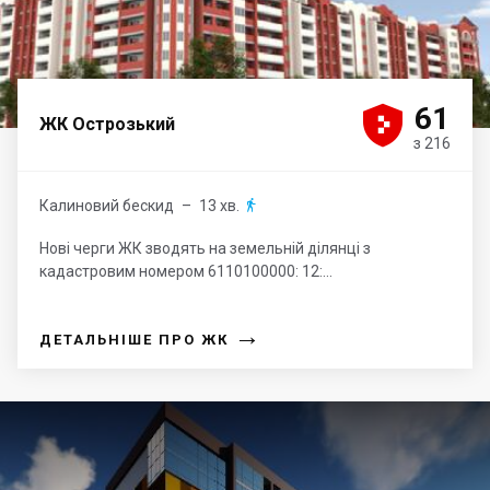





61
ЖК Острозький
з 216
Калиновий бескид
– 13 хв.

Нові черги ЖК зводять на земельній ділянці з
кадастровим номером 6110100000: 12:...
→
ДЕТАЛЬНІШЕ ПРО ЖК