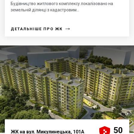
Будівництво житлового комплексу локалізовано на
земельній ділянці з кадастровим...
→
ДЕТАЛЬНІШЕ ПРО ЖК





50
ЖК на вул. Микулинецька, 101А