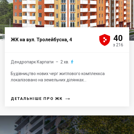





40
ЖК на вул. Тролейбусна, 4
з 216
Дендропарк Карпати
– 2 хв.

Будівництво нових черг житлового комплеккса
локалізовано на земельних ділянках...
→
ДЕТАЛЬНІШЕ ПРО ЖК