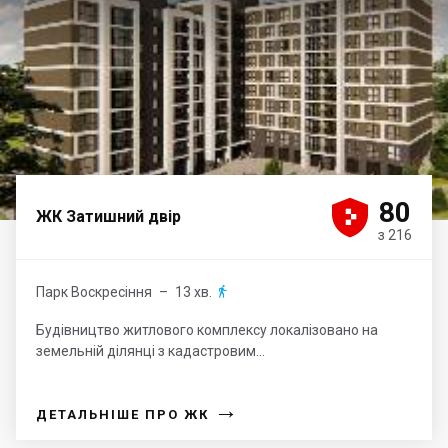





80
ЖК Затишний двір
з 216
Парк Воскресіння
– 13 хв.

Будівництво житлового комплексу локалізовано на
земельній ділянці з кадастровим...
→
ДЕТАЛЬНІШЕ ПРО ЖК