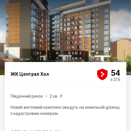





54
ЖК Централ Хол
з 216
Південний ринок
– 2 хв.

Новий житловий комплекс зведуть на земельній ділянці
з кадастровим номером...
→