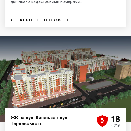
ділянках з кадастровими номерами...
→
ДЕТАЛЬНІШЕ ПРО ЖК





18
ЖК на вул. Київська / вул.
Тарнавського
з 216