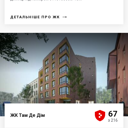
→
ДЕТАЛЬНІШЕ ПРО ЖК





67
ЖК Там Де Дім
з 216