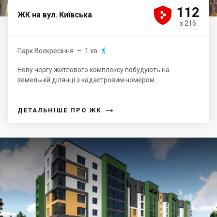





112
ЖК на вул. Київська
з 216
Парк Воскресіння
– 1 хв.

Нову чергу житлового комплексу побудують на
земельній ділянці з кадастровим номером...
→
ДЕТАЛЬНІШЕ ПРО ЖК