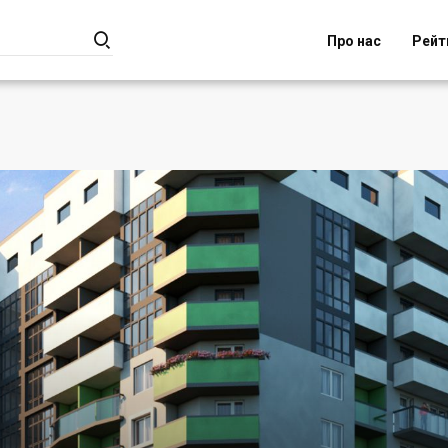

Про нас
Рейт