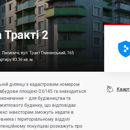
 Тракті 2
. Лисиничі, вул. Тракт Глинянський, 165
ртиру 83.36 кв. м.
ьній ділянці з кадастровим номером

Кварт
забудови площею 0.6145 га знаходиться
ризначення – для будівництва та
житлового будинку, що відповідає
екс інвесторам зможуть надати в
вника і територіальному відділі
отенційному покупцеві розкажуть про