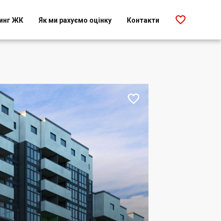

инг ЖК
Як ми рахуємо оцінку
Контакти
