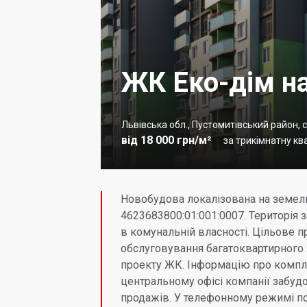
ЖК Еко-дім на
Львівська обл., Пустомитівський район, с
від 18 000 грн/м²
за трикімнатну ква
Новобудова локалізована на земел
4623683800:01:001:0007. Територія 
в комунальній власності. Цільове п
обслуговування багатоквартирного 
проекту ЖК. Інформацію про компл
центральному офісі компанії забудо
продажів. У телефонному режимі п