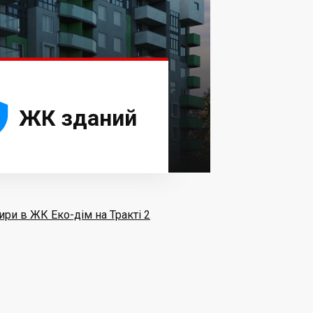





ЖК зданий
ири в ЖК Еко-дім на Тракті 2