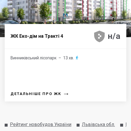





н/а
ЖК Еко-дім на Тракті 4
Винниківський лісопарк
– 13 хв.

→
ДЕТАЛЬНІШЕ ПРО ЖК
Рейтинг новобудов України
Львівська обл.
Пу