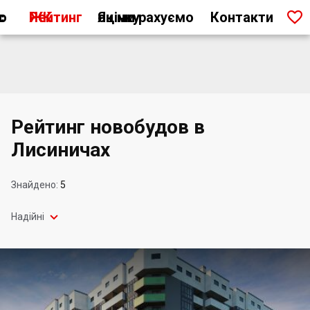

ас
Рейтинг ЖК
Як ми рахуємо оцінку
Контакти
Рейтинг новобудов в
Лисиничах
Знайдено:
5

Надійні