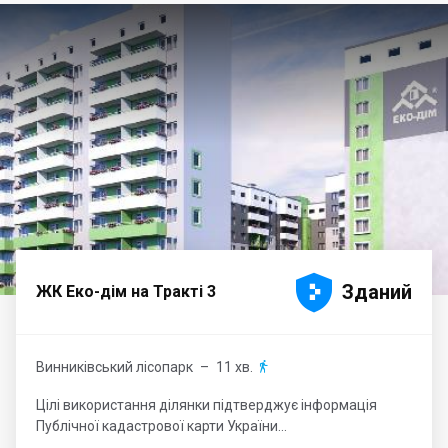





Зданий
ЖК Еко-дім на Тракті 3
Винниківський лісопарк
– 11 хв.

Цілі використання ділянки підтверджує інформація
Публічної кадастрової карти України...