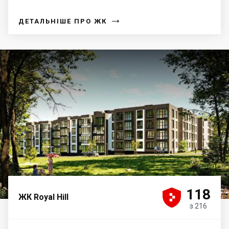
→
ДЕТАЛЬНІШЕ ПРО ЖК





118
ЖК Royal Hill
з 216