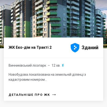





Зданий
ЖК Еко-дім на Тракті 2
Винниківський лісопарк
– 12 хв.

Новобудова локалізована на земельній ділянці з
кадастровим номером...
→
ДЕТАЛЬНІШЕ ПРО ЖК