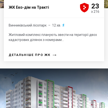





23
ЖК Еко-дім на Тракті
з 216
Винниківський лісопарк
– 12 хв.

Житловий комплекс планують звести на території двох
кадастрових ділянок з номерами...
→
ДЕТАЛЬНІШЕ ПРО ЖК