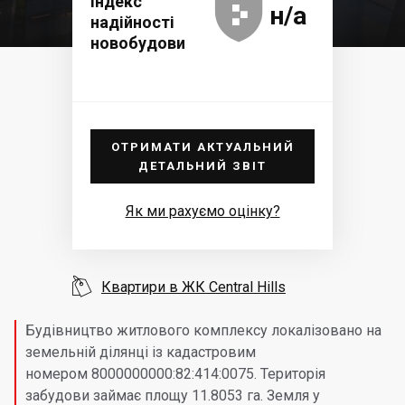





Індекс
н/а
надійності
новобудови
ОТРИМАТИ АКТУАЛЬНИЙ
ДЕТАЛЬНИЙ ЗВІТ
Як ми рахуємо оцінку?

Квартири в ЖК Central Hills
Будівництво житлового комплексу локалізовано на
земельній ділянці із кадастровим
номером 8000000000:82:414:0075. Територія
забудови займає площу 11.8053 га. Земля у