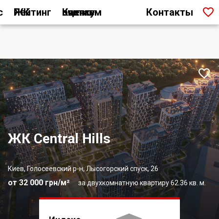

с
Рейтинг ЖК
Как мы считаем оценку
Контакты

ЖК Central Hills
Киев, Голосеевский р-н, Лысогорский спуск, 26
от 32 000 грн/м²
за двухкомнатную квартиру 62.36 кв. м.