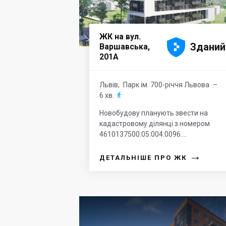
ЖК на вул.





Зданий
Варшавська,
201А
Львів
,
Парк ім. 700-річчя Львова
–
6 хв.

Новобудову планують звести на
кадастровому ділянці з номером
4610137500:05:004:0096....
→
ДЕТАЛЬНІШЕ ПРО ЖК