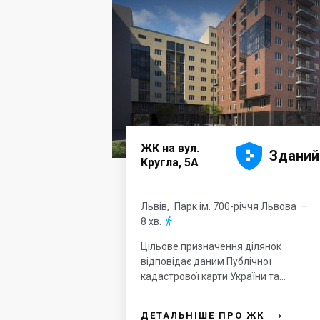





ЖК на вул.
Зданий
Кругла, 5А
Львів
,
Парк ім. 700-річчя Львова
–
8 хв.

Цільове призначення ділянок
відповідає даним Публічної
кадастрової карти України та...
→
ДЕТАЛЬНІШЕ ПРО ЖК