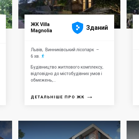





ЖК Villa
Зданий
Magnolia
Львів
,
Винниківський лісопарк
–
6 хв.

Будівництво житлового комплексу,
відповідно до містобудівних умов і
обмежень,...
→
ДЕТАЛЬНІШЕ ПРО ЖК