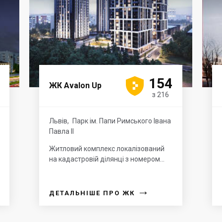





154
ЖК Avalon Up
з 216
Львів
,
Парк ім. Папи Римського Івана
Павла ІІ
Житловий комплекс локалізований
на кадастровій ділянці з номером...
→
ДЕТАЛЬНІШЕ ПРО ЖК