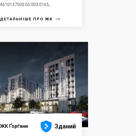
4610137500:05:003:0165,...
→
ДЕТАЛЬНІШЕ ПРО ЖК





Зданий
ЖК Ґорґани