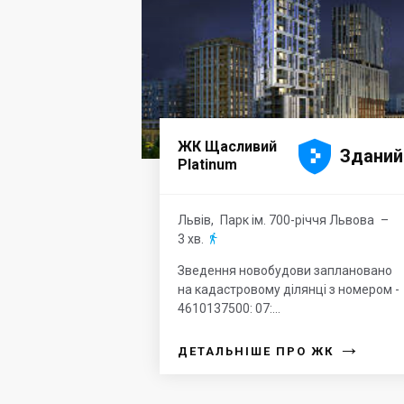





ЖК Щасливий
Зданий
Platinum
Львів
,
Парк ім. 700-річчя Львова
–
3 хв.

Зведення новобудови заплановано
на кадастровому ділянці з номером -
4610137500: 07:...
→
ДЕТАЛЬНІШЕ ПРО ЖК