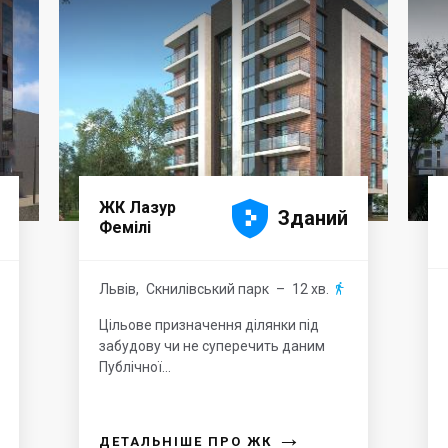





ЖК Лазур
Зданий
Фемілі
Львів
,
Скнилівський парк
– 12 хв.

Цільове призначення ділянки під
забудову чи не суперечить даним
Публічної...
→
ДЕТАЛЬНІШЕ ПРО ЖК