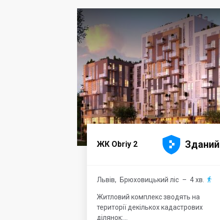





Зданий
ЖК Obriy 2
Львів
,
Брюховицький ліс
– 4 хв.

Житловий комплекс зводять на
території декількох кадастрових
ділянок:...