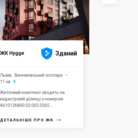





Зданий
ЖК Hygge
Львів
,
Винниківський лісопарк
–
11 хв.

Житловий комплекс зводять на
кадастровій ділянці з номером
4610136800:02:005:0365....
→
ДЕТАЛЬНІШЕ ПРО ЖК