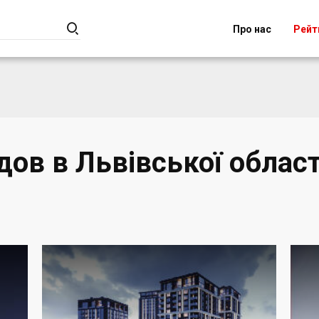

Про нас
Рейт
дов в Львівської област