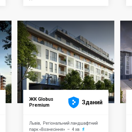





ЖК Globus
Зданий
Premium
Львів
,
Регіональний ландшафтний
парк «Вознесіння»
– 4 хв.
