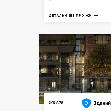
→
ДЕТАЛЬНІШЕ ПРО ЖК





Зданий
ЖК S78