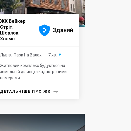
ЖК Бейкер





Стріт.
Зданий
Шерлок
Холмс
Львів
,
Парк На Валах
– 7 хв.

Житловий комплекс будується на
земельній ділянці з кадастровими
номерами...
→
ДЕТАЛЬНІШЕ ПРО ЖК