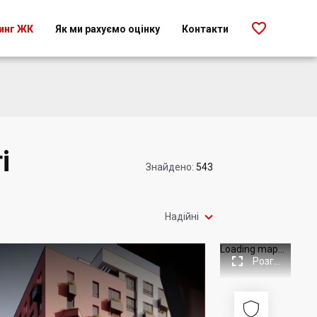

инг ЖК
Як ми рахуємо оцінку
Контакти
і
Знайдено:
543

Надійні
Loading map...

Розгорнути

