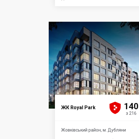





140
ЖК Royal Park
з 216
Жовківський район, м. Дубляни