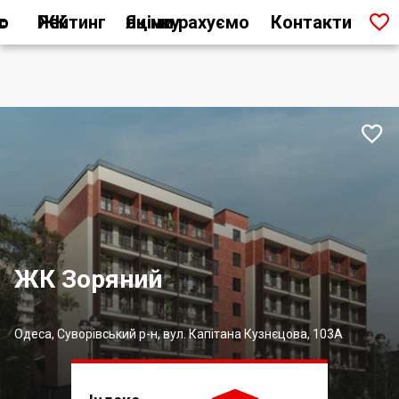

ас
Рейтинг ЖК
Як ми рахуємо оцінку
Контакти

ЖК Зоряний
Одеса, Суворівський р-н, вул. Капітана Кузнєцова, 103А