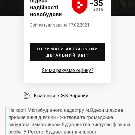





Індекс
-35
надійності
з 216
новобудови
Звіт актуалізовано 17.02.2021
ОТРИМАТИ АКТУАЛЬНИЙ
ДЕТАЛЬНИЙ ЗВІТ
Як ми рахуємо оцінку?

Квартири в ЖК Зоряний
На карті Містобудівного кадастру м.Одеси цільове
призначення ділянки - житлова та громадська
забудова. Замовником будівництва виступає фізична
особа. У Реєстрі будівельної діяльності