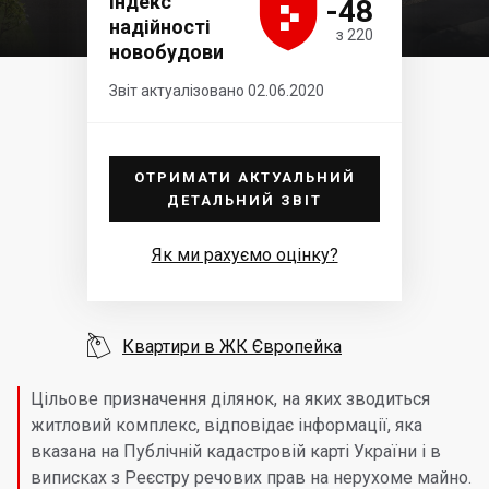





Індекс
-48
надійності
з 220
новобудови
Звіт актуалізовано 02.06.2020
ОТРИМАТИ АКТУАЛЬНИЙ
ДЕТАЛЬНИЙ ЗВІТ
Як ми рахуємо оцінку?

Квартири в ЖК Європейка
Цільове призначення ділянок, на яких зводиться
житловий комплекс, відповідає інформації, яка
вказана на Публічній кадастровій карті України і в
виписках з Реєстру речових прав на нерухоме майно.