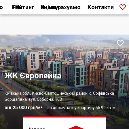

ас
Рейтинг ЖК
Як ми рахуємо оцінку
Контакти

ЖК Європейка
Київська обл., Києво-Святошинський район, с. Софіївська
Борщагівка, вул. Соборна, 103
від 25 000 грн/м²
за двокімнатну квартиру 55.99 кв. м.