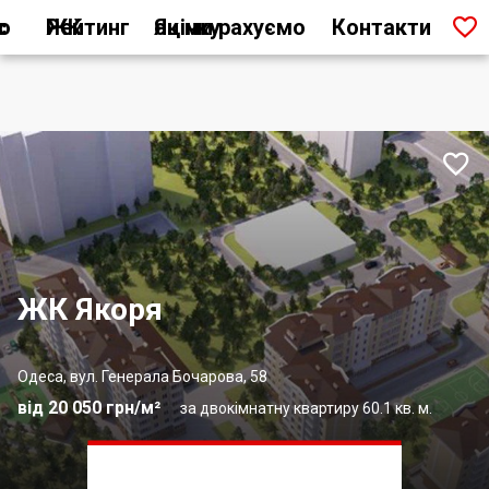

ас
Рейтинг ЖК
Як ми рахуємо оцінку
Контакти

ЖК Якоря
Одеса, вул. Генерала Бочарова, 58
від 20 050 грн/м²
за двокімнатну квартиру 60.1 кв. м.