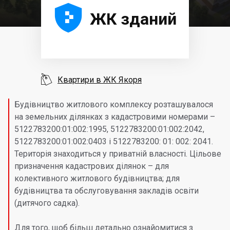





ЖК зданий

Квартири в ЖК Якоря
Будівництво житлового комплексу розташувалося
на земельних ділянках з кадастровими номерами –
5122783200:01:002:1995, 5122783200:01:002:2042,
5122783200:01:002:0403 і 5122783200: 01: 002: 2041.
Територія знаходиться у приватній власності. Цільове
призначення кадастрових ділянок – для
колективного житлового будівництва; для
будівництва та обслуговування закладів освіти
(дитячого садка).
Для того, щоб більш детально ознайомитися з