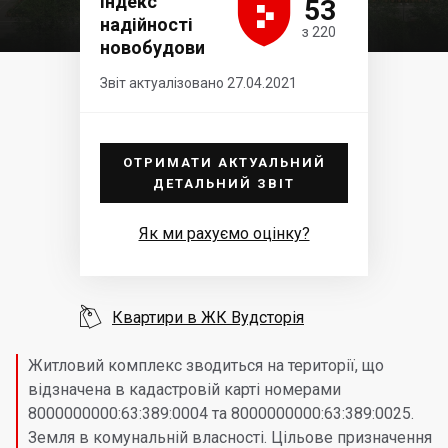





Індекс
53
надійності
з 220
новобудови
Звіт актуалізовано 27.04.2021
ОТРИМАТИ АКТУАЛЬНИЙ
ДЕТАЛЬНИЙ ЗВІТ
Як ми рахуємо оцінку?

Квартири в ЖК Вудсторія
Житловий комплекс зводиться на території, що
відзначена в кадастровій карті номерами
8000000000:63:389:0004 та 8000000000:63:389:0025.
Земля в комунальній власності. Цільове призначення