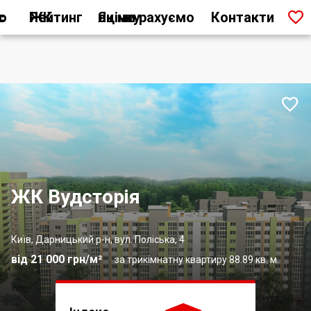

ас
Рейтинг ЖК
Як ми рахуємо оцінку
Контакти

ЖК Вудсторія
Київ, Дарницький р-н, вул. Поліська, 4
від 21 000 грн/м²
за трикімнатну квартиру 88.89 кв. м.