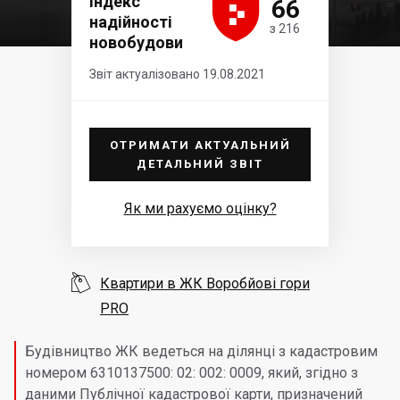





Індекс
66
надійності
з 216
новобудови
Звіт актуалізовано 19.08.2021
ОТРИМАТИ АКТУАЛЬНИЙ
ДЕТАЛЬНИЙ ЗВІТ
Як ми рахуємо оцінку?

Квартири в ЖК Воробйовi гори
PRO
Будівництво ЖК ведеться на ділянці з кадастровим
номером 6310137500: 02: 002: 0009, який, згідно з
даними Публічної кадастрової карти, призначений