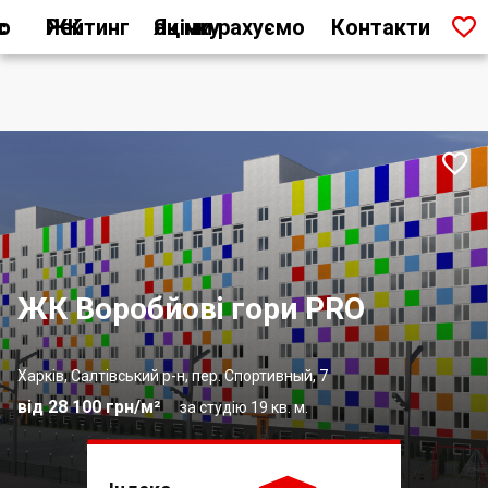

ас
Рейтинг ЖК
Як ми рахуємо оцінку
Контакти

ЖК Воробйовi гори PRO
Харків, Салтівський р-н, пер. Спортивный, 7
від 28 100 грн/м²
за студію 19 кв. м.