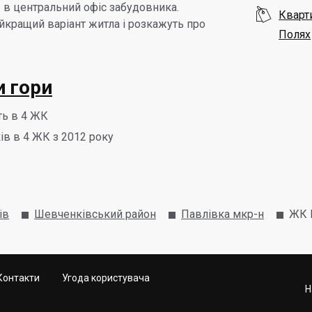
 в центральний офіс забудовника.

Кварт
кращий варіант житла і розкажуть про
Полях
 гори
ть в 4 ЖК
ів в 4 ЖК з 2012 року
ів
Шевченківський район
Павлівка мкр-н
ЖК 
Контакти
Угода користувача
Н