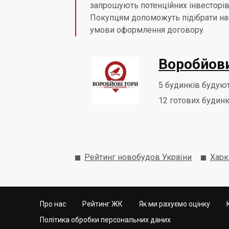
запрошують потенційних інвесторів
Покупцям допоможуть підібрати най
умови оформлення договору.
Воробйови
5
будинків будую
12
готових будинк
Рейтинг новобудов України
Харк
Про нас
Рейтинг ЖК
Як ми рахуємо оцінку
Політика обробки персональних даних