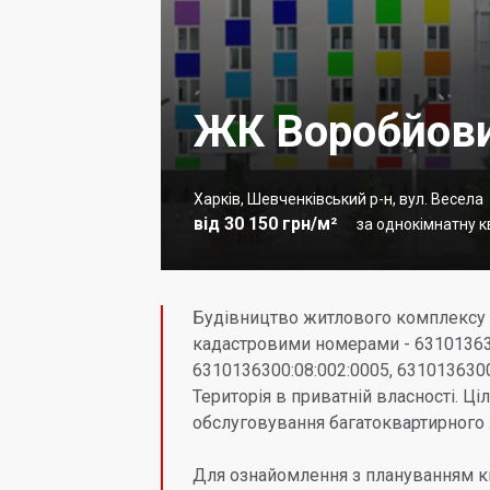
ЖК Воробйови
Харків, Шевченківський р-н, вул. Весела
від 30 150 грн/м²
за однокімнатну кв
Будівництво житлового комплексу 
кадастровими номерами - 631013630
6310136300:08:002:0005, 6310136300
Територія в приватній власності. Ці
обслуговування багатоквартирного
Для ознайомлення з плануванням к