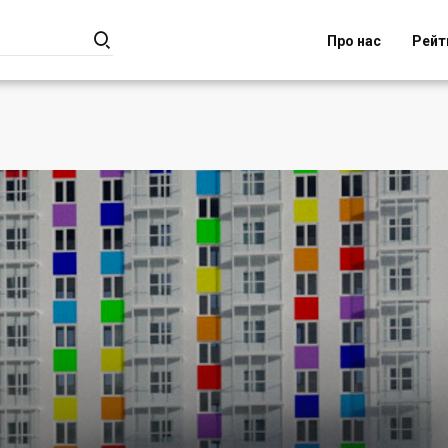

Про нас
Рейт