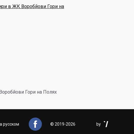
ири в ЖК Воробйови Гори на
Воробйови Гори на Полях


а русском
©
2019-2026
by