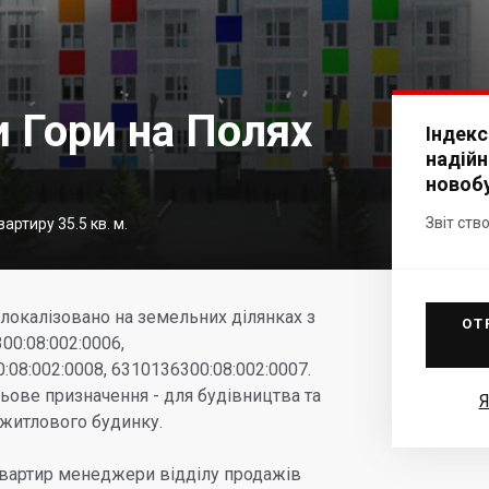
 Гори на Полях
Індекс
надійн
новоб
Звіт ств
артиру 35.5 кв. м.
локалізовано на земельних ділянках з
ОТ
0:08:002:0006,
:08:002:0008, 6310136300:08:002:0007.
льове призначення - для будівництва та
Я
 житлового будинку.
вартир менеджери відділу продажів