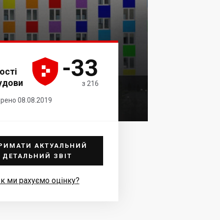
-33





ості
удови
з 216
орено 08.08.2019
РИМАТИ АКТУАЛЬНИЙ
ДЕТАЛЬНИЙ ЗВІТ
к ми рахуємо оцінку?