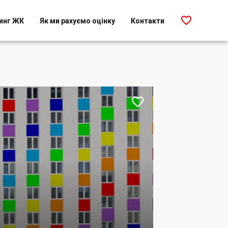

инг ЖК
Як ми рахуємо оцінку
Контакти
