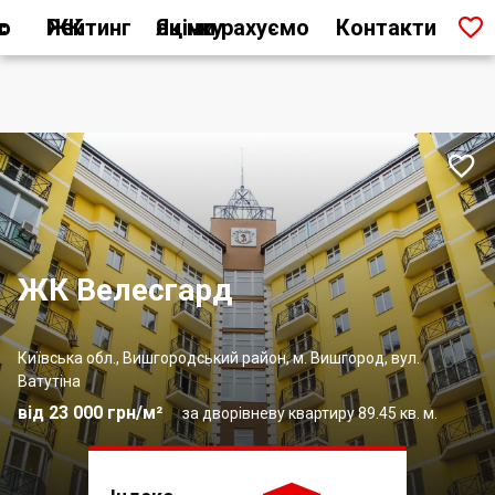

ас
Рейтинг ЖК
Як ми рахуємо оцінку
Контакти

ЖК Велесгард
Київська обл., Вишгородський район, м. Вишгород, вул.
Ватутіна
від 23 000 грн/м²
за дворівневу квартиру 89.45 кв. м.