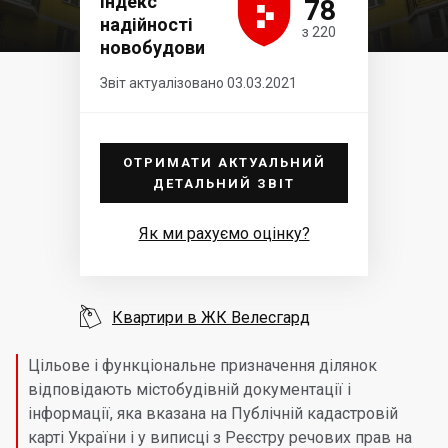





Індекс
78
надійності
з 220
новобудови
Звіт актуалізовано 03.03.2021
ОТРИМАТИ АКТУАЛЬНИЙ
ДЕТАЛЬНИЙ ЗВІТ
Як ми рахуємо оцінку?

Квартири в ЖК Велесгард
Цільове і функціональне призначення ділянок
відповідають містобудівній документації і
інформації, яка вказана на Публічній кадастровій
карті України і у виписці з Реєстру речових прав на