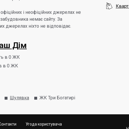

Кварт
 офіційних і неофіційних джерелах не
забудовника немає сайту. За
х джерелах ніхто не відповідає.
аш Дім
ть в 0 ЖК
в в 0 ЖК
Шулявка
ЖК Три Богатирі
Контакти
Угода користувача
Н