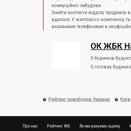
комерційної забудови.
Знайти контакти відділу продажів в
вдалося. У житлового комплексу та 
вказаними телефонами в неофіційни
ОК ЖБК Н
0
будинків будую
0
готових будинкі
Рейтинг новобудов України
Київ
Про нас
Рейтинг ЖК
Як ми рахуємо оцінку