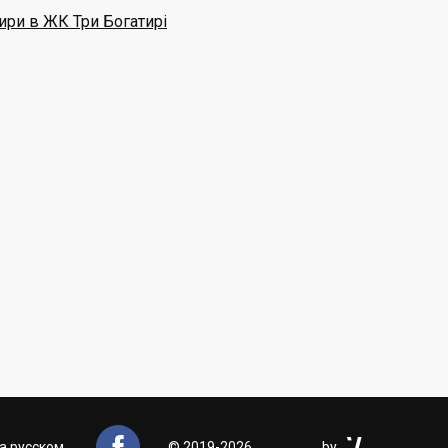
ири в ЖК Три Богатирі


а русском
©
2019-2026
by