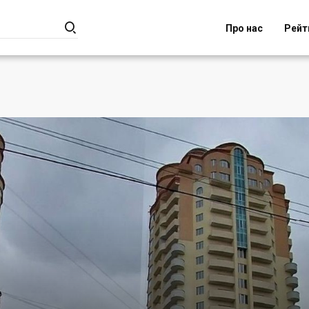

Про нас
Рейт