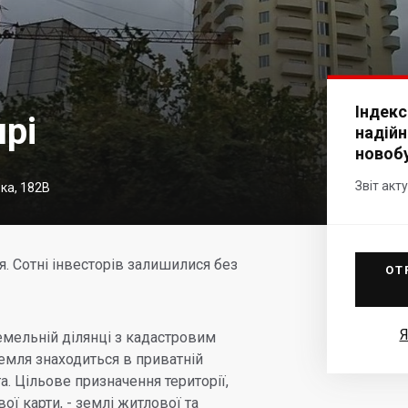
Індекс
рі
надійн
новоб
Звіт акт
ька, 182В
. Сотні інвесторів залишилися без
ОТ
Я
мельній ділянці з кадастровим
емля знаходиться в приватній
а. Цільове призначення території,
ої карти, - землі житлової та