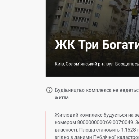
ЖК Три Богати
Київ, Солом`янський р-н, вул. Борщагівс

Будівництво комплекса не ведеться
житла.
Житловий комплекс будується на зе
номером 8000000000:69:007:0049. З
власності. Площа становить 1.1528 г
згідно з даними Публічної кадастров