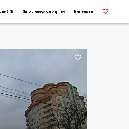

инг ЖК
Як ми рахуємо оцінку
Контакти
