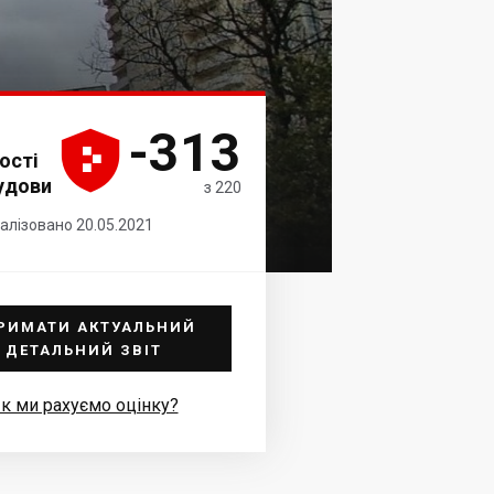
-313





ості
удови
з 220
уалізовано 20.05.2021
РИМАТИ АКТУАЛЬНИЙ
ДЕТАЛЬНИЙ ЗВІТ
к ми рахуємо оцінку?