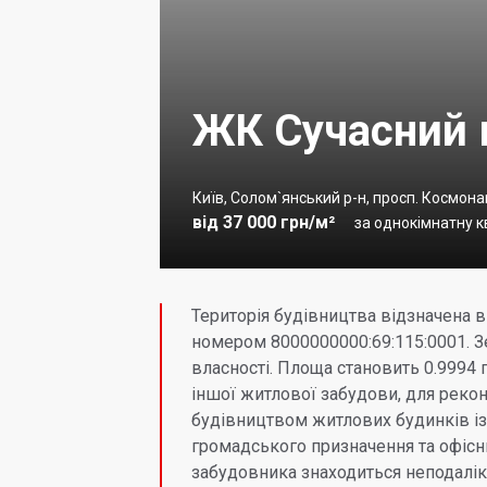
ЖК Сучасний 
Київ, Солом`янський р-н, просп. Космон
від 37 000 грн/м²
за однокімнатну кв
Територія будівництва відзначена в 
номером 8000000000:69:115:0001. З
власності. Площа становить 0.9994 
іншої житлової забудови, для рекон
будівництвом житлових будинків і
громадського призначення та офіс
забудовника знаходиться неподалік