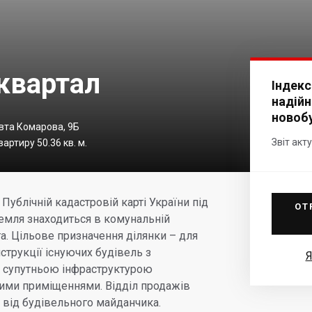
квартал
Індекс
надійн
новоб
авта Комарова, 9Б
Звіт акт
артиру 50.36 кв. м.
Публічній кадастровій карті України під
ОТ
емля знаходиться в комунальній
га. Цільове призначення ділянки – для
струкції існуючих будівель з
Я
з супутньою інфраструктурою
ними приміщеннями. Відділ продажів
 від будівельного майданчика.