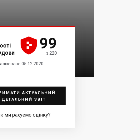
99





ості
удови
з 220
уалізовано 05.12.2020
РИМАТИ АКТУАЛЬНИЙ
ДЕТАЛЬНИЙ ЗВІТ
к ми рахуємо оцінку?