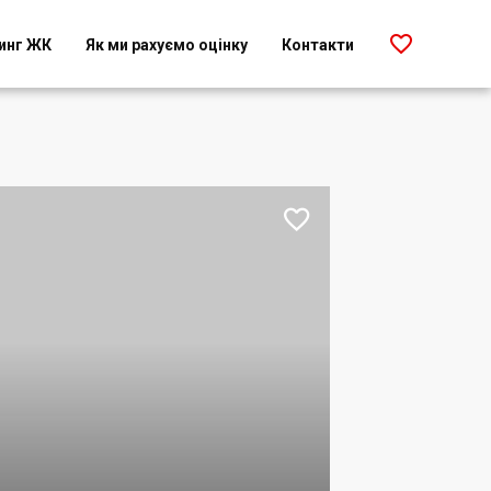

инг ЖК
Як ми рахуємо оцінку
Контакти
