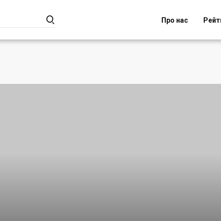

Про нас
Рейт