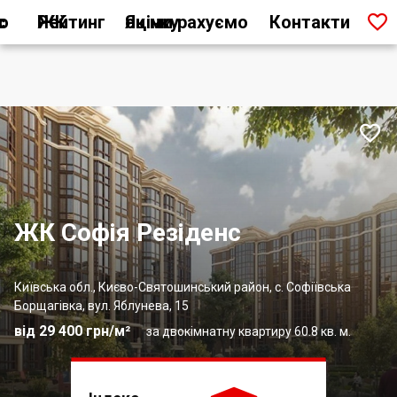

ас
Рейтинг ЖК
Як ми рахуємо оцінку
Контакти

ЖК Софія Резіденс
Київська обл., Києво-Святошинський район, с. Софіївська
Борщагівка, вул. Яблунева, 15
від 29 400 грн/м²
за двокімнатну квартиру 60.8 кв. м.