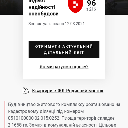





Індекс
96
надійності
з 216
новобудови
Звіт актуалізовано 12.03.2021
ОТРИМАТИ АКТУАЛЬНИЙ
ДЕТАЛЬНИЙ ЗВІТ
Як ми рахуємо оцінку?

Квартири в ЖК Родинний маєток
Будівництво житлового комплексу розташовано на
кадастровому ділянці під номером
0510100000:02:015:0252. Площа території складає
2.1658 га. Земля в комунальній власності. Цільове