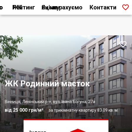

ас
Рейтинг ЖК
Як ми рахуємо оцінку
Контакти

ЖК Родинний маєток
Вінниця, Ленінський р-н, вул. Івана Богуна, 27а
від 25 000 грн/м²
за трикімнатну квартиру 83.09 кв. м.