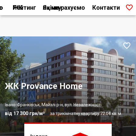

ас
Рейтинг ЖК
Як ми рахуємо оцінку
Контакти

ЖК Provance Home
Івано-Франківськ, Майзлі р-н, вул. Незалежності
від 17 300 грн/м²
за трикімнатну квартиру 72.04 кв. м.