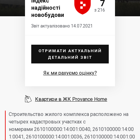





Індекс
7
надійності
з 216
новобудови
Звіт актуалізовано 14.07.2021
ОТРИМАТИ АКТУАЛЬНИЙ
ДЕТАЛЬНИЙ ЗВІТ
Як ми рахуємо оцінку?

Квартири в ЖК Provance Home
Строительство жилого комплекса расположено на
четырех кадастровых участках с
номерами 2610100000:14:001:0040, 2610100000:14:00
1:0041, 2610100000:14:001:0036, 2610100000:14:001:00