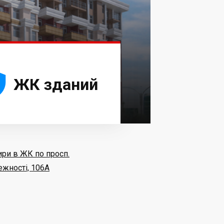





ЖК зданий
ири в ЖК по просп.
ежності, 106А