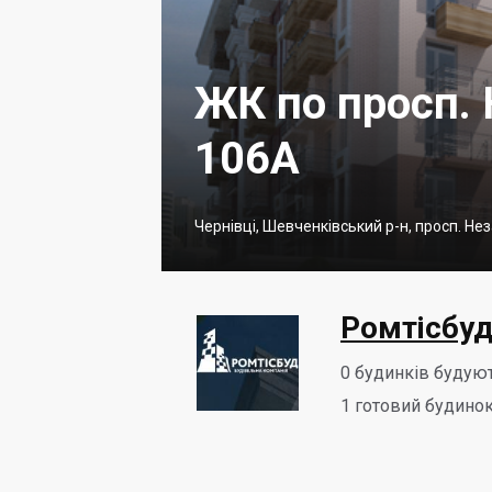
ЖК по просп. 
106А
Чернівці, Шевченківський р-н, просп. Не
Ромтісбу
0
будинків будую
1
готовий будинок