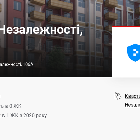
Незалежності,
залежності, 106А
д

Кварт
Незал
ть в 0 ЖК
 в 1 ЖК з 2020 року