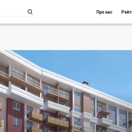

Про нас
Рейт