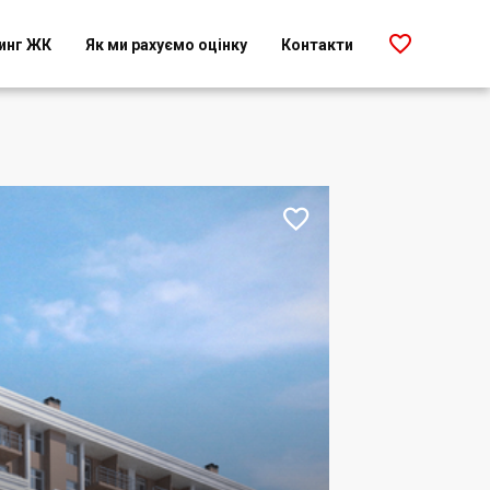

инг ЖК
Як ми рахуємо оцінку
Контакти
