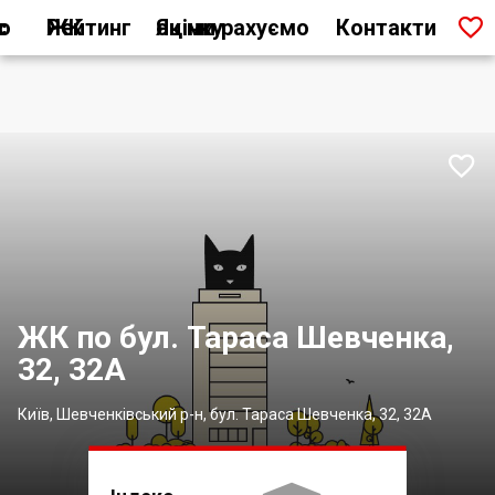

ас
Рейтинг ЖК
Як ми рахуємо оцінку
Контакти

ЖК по бул. Тараса Шевченка,
32, 32А
Київ, Шевченківський р-н, бул. Тараса Шевченка, 32, 32А