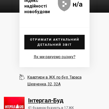





Індекс
н/а
надійності
новобудови
ОТРИМАТИ АКТУАЛЬНИЙ
ДЕТАЛЬНИЙ ЗВІТ
Як ми рахуємо оцінку?

Квартири в ЖК по бул. Тараса
Шевченка, 32, 32А
Інтергал-Буд
41
будинок будують в 17 ЖК