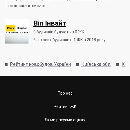
політика компанії.
Віп Інвайт
0
будинків будують в 0 ЖК
6
готових будинків в 1 ЖК з 2018 року
Рейтинг новобудов України
Київська обл.
Киє
Про нас
Рейтинг ЖК
Як ми рахуємо оцінку