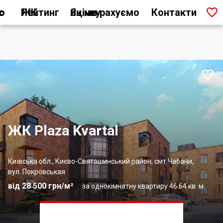

ас
Рейтинг ЖК
Як ми рахуємо оцінку
Контакти

ЖК Plaza Kvartal
Київська обл., Києво-Святошинський район, смт Чабани,
вул. Покровськая
від 28 500 грн/м²
за однокімнатну квартиру 46.64 кв. м.