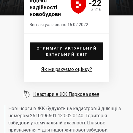





Індекс
-22
надійності
з 216
новобудови
Звіт актуалізовано 16.02.2022
ОТРИМАТИ АКТУАЛЬНИЙ
ДЕТАЛЬНИЙ ЗВІТ
Як ми рахуємо оцінку?

Квартири в ЖК Паркова алея
Нові черги в ЖК будують на кадастровій ділянці з
номером 2610196601:13:002:0140. Територія
забудови у комунальній власності. Цільове
призначення – для іншої житлової забудови.