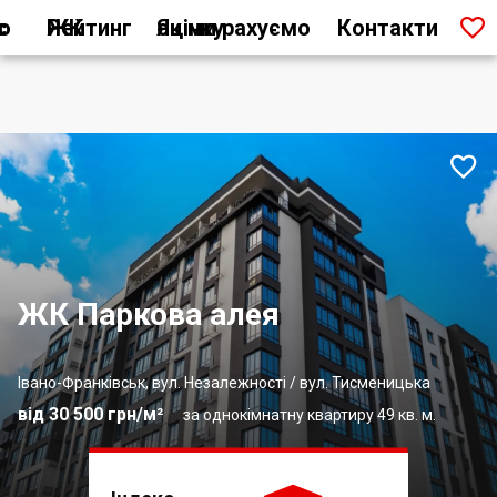

ас
Рейтинг ЖК
Як ми рахуємо оцінку
Контакти

ЖК Паркова алея
Івано-Франківськ, вул. Незалежності / вул. Тисменицька
від 30 500 грн/м²
за однокімнатну квартиру 49 кв. м.