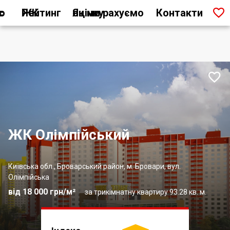

ас
Рейтинг ЖК
Як ми рахуємо оцінку
Контакти

ЖК Олімпійський
Київська обл., Броварський район, м. Бровари, вул.
Олімпійська
від 18 000 грн/м²
за трикімнатну квартиру 93.28 кв. м.