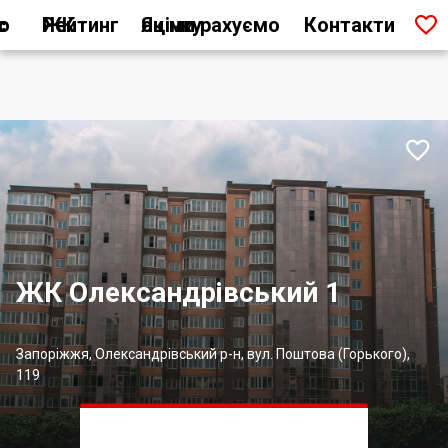

ас
Рейтинг ЖК
Як ми рахуємо оцінку
Контакти

ЖК Олександрівський 1
Запоріжжя, Олександрівський р-н, вул. Поштова (Горького),
119