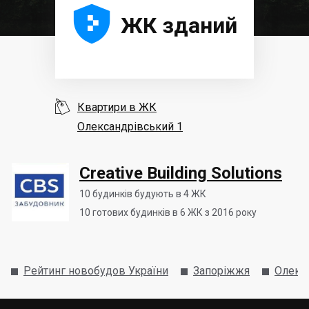





ЖК зданий

Квартири в ЖК
Олександрівський 1
Creative Building Solutions
10
будинків будують в 4 ЖК
10
готових будинків в 6 ЖК з 2016 року
Рейтинг новобудов України
Запоріжжя
Олекс