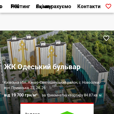

ас
Рейтинг ЖК
Як ми рахуємо оцінку
Контакти

ЖК Одеський бульвар
Київська обл., Києво-Святошинський район, с. Новосілки,
вул. Приміська, 22, 24, 26
від 19 700 грн/м²
за трикімнатну квартиру 84.87 кв. м.