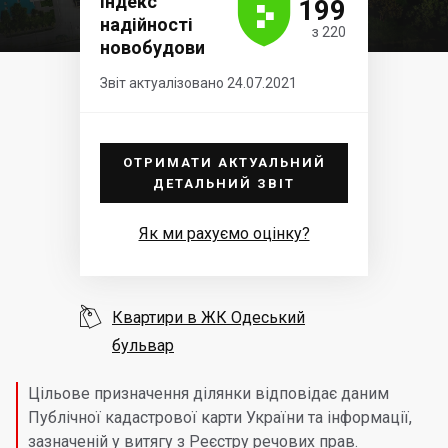





Індекс
199
надійності
з 220
новобудови
Звіт актуалізовано 24.07.2021
ОТРИМАТИ АКТУАЛЬНИЙ
ДЕТАЛЬНИЙ ЗВІТ
Як ми рахуємо оцінку?

Квартири в ЖК Одеський
бульвар
Цільове призначення ділянки відповідає даним
Публічної кадастрової карти України та інформації,
зазначеній у витягу з Реєстру речових прав.