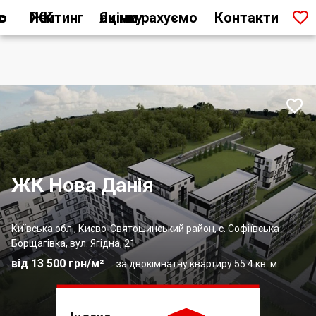

ас
Рейтинг ЖК
Як ми рахуємо оцінку
Контакти

ЖК Нова Данія
Київська обл., Києво-Святошинський район, с. Софіївська
Борщагівка, вул. Ягідна, 21
від 13 500 грн/м²
за двокімнатну квартиру 55.4 кв. м.