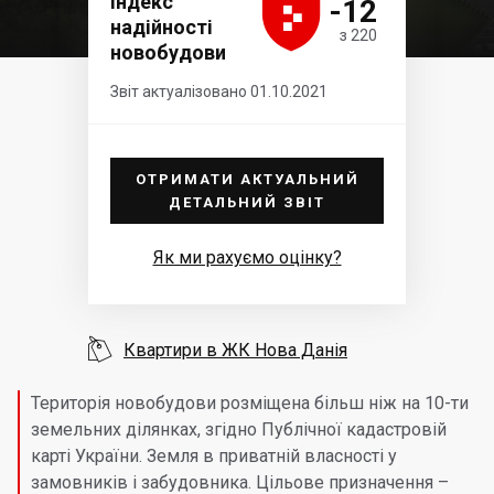





Індекс
-12
надійності
з 220
новобудови
Звіт актуалізовано 01.10.2021
ОТРИМАТИ АКТУАЛЬНИЙ
ДЕТАЛЬНИЙ ЗВІТ
Як ми рахуємо оцінку?

Квартири в ЖК Нова Данія
Територія новобудови розміщена більш ніж на 10-ти
земельних ділянках, згідно Публічної кадастровій
карті України. Земля в приватній власності у
замовників і забудовника. Цільове призначення –