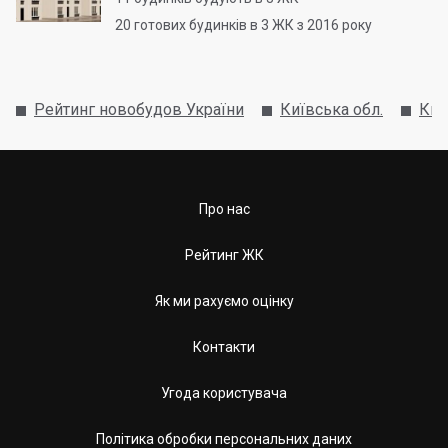
20
готових будинків в 3 ЖК з 2016 року
Рейтинг новобудов України
Київська обл.
Киє
Про нас
Рейтинг ЖК
Як ми рахуємо оцінку
Контакти
Угода користувача
Політика обробки персональних даних