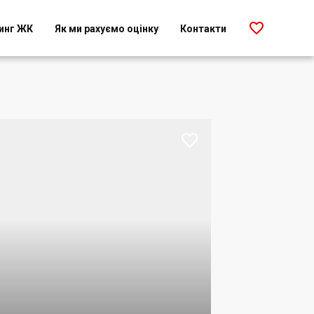

инг ЖК
Як ми рахуємо оцінку
Контакти
