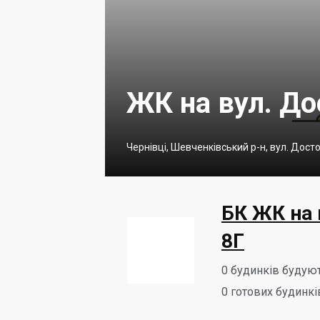
ЖК на вул. До
Чернівці, Шевченківський р-н, вул. Досто
БК ЖК на 
8Г
0
будинків будую
0
готових будинкі