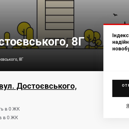
Індекс
стоєвського, 8Г
надійн
новоб
євського, 8Г
вул. Достоєвського,
ОТ
Я
ть в 0 ЖК
в в 0 ЖК