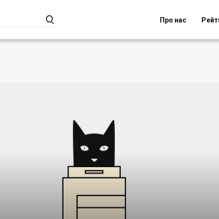

Про нас
Рейт