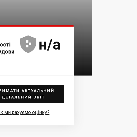





н/а
ості
удови
РИМАТИ АКТУАЛЬНИЙ
ДЕТАЛЬНИЙ ЗВІТ
к ми рахуємо оцінку?