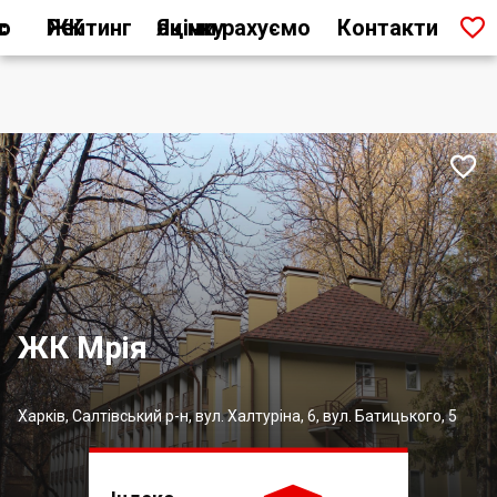

ас
Рейтинг ЖК
Як ми рахуємо оцінку
Контакти

ЖК Мрія
Харків, Салтівський р-н, вул. Халтуріна, 6, вул. Батицького, 5