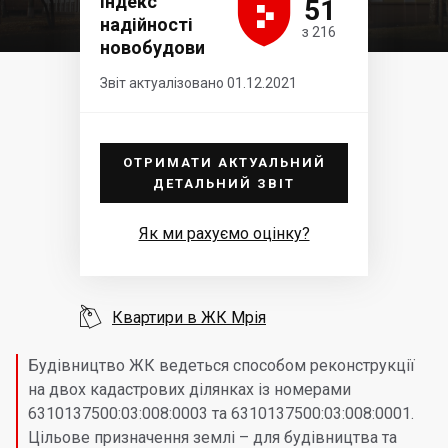





Індекс
51
надійності
з 216
новобудови
Звіт актуалізовано 01.12.2021
ОТРИМАТИ АКТУАЛЬНИЙ
ДЕТАЛЬНИЙ ЗВІТ
Як ми рахуємо оцінку?

Квартири в ЖК Мрія
Будівництво ЖК ведеться способом реконструкції
на двох кадастрових ділянках із номерами
6310137500:03:008:0003 та 6310137500:03:008:0001.
Цільове призначення землі – для будівництва та