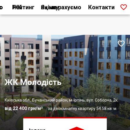

ас
Рейтинг ЖК
Як ми рахуємо оцінку
Контакти

ЖК Молодість
Київська обл., Бучанський район, м. Ірпінь, вул. Соборна, 2к
від 22 400 грн/м²
за двокімнатну квартиру 54.58 кв. м.