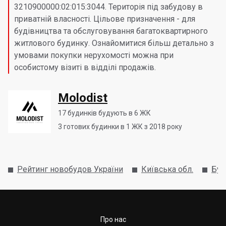
3210900000:02:015:3044. Територія під забудову в
приватній власності. Цільове призначення - для
будівництва та обслуговування багатоквартирного
житлового будинку. Ознайомитися більш детально з
умовами покупки нерухомості можна при
особистому візиті в відділі продажів.
Molodist
17
будинків будують в 6 ЖК
3
готових будинки в 1 ЖК з 2018 року
Рейтинг новобудов України
Київська обл.
Буч
Про нас