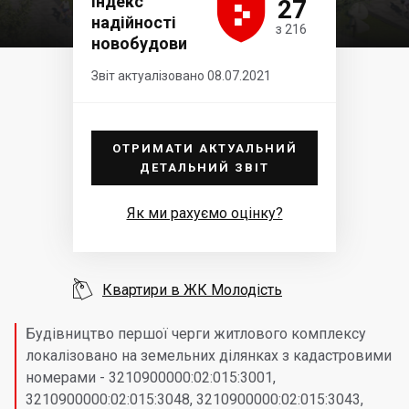





Індекс
27
надійності
з 216
новобудови
Звіт актуалізовано 08.07.2021
ОТРИМАТИ АКТУАЛЬНИЙ
ДЕТАЛЬНИЙ ЗВІТ
Як ми рахуємо оцінку?

Квартири в ЖК Молодість
Будівництво першої черги житлового комплексу
локалізовано на земельних ділянках з кадастровими
номерами - 3210900000:02:015:3001,
3210900000:02:015:3048, 3210900000:02:015:3043,