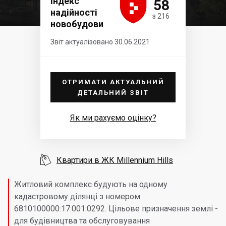





Індекс
58
надійності
з 216
новобудови
Звіт актуалізовано 30.06.2021
ОТРИМАТИ АКТУАЛЬНИЙ
ДЕТАЛЬНИЙ ЗВІТ
Як ми рахуємо оцінку?

Квартири в ЖК Millennium Hills
Житловий комплекс будують на одному
кадастровому ділянці з номером
6810100000:17:001:0292. Цільове призначення землі -
для будівництва та обслуговування