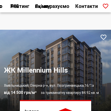

ас
Рейтинг ЖК
Як ми рахуємо оцінку
Контакти

ЖК Millennium Hills
Хмельницький, Озерна р-н, вул. Лісогринівецька,16/1а
від 14 500 грн/м²
за трикімнатну квартиру 84.92 кв. м.