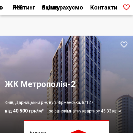

ас
Рейтинг ЖК
Як ми рахуємо оцінку
Контакти

ЖК Метрополія-2
Київ, Дарницький р-н, вул. Вірменська, 8/127
від 40 500 грн/м²
за однокімнатну квартиру 45.33 кв. м.