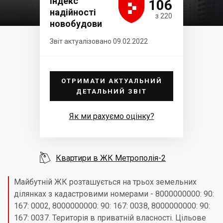





Індекс
106
надійності
з 220
новобудови
Звіт актуалізовано 09.02.2022
ОТРИМАТИ АКТУАЛЬНИЙ
ДЕТАЛЬНИЙ ЗВІТ
Як ми рахуємо оцінку?

Квартири в ЖК Метрополія-2
Майбутній ЖК розташується на трьох земельних
ділянках з кадастровими номерами - 8000000000: 90:
167: 0002, 8000000000: 90: 167: 0038, 8000000000: 90:
167: 0037. Територія в приватній власності. Цільове