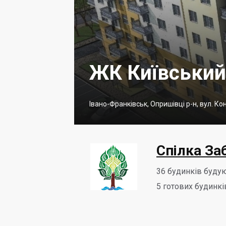
ЖК Київський
Івано-Франківськ, Опришівці р-н, вул. К
Спілка За
36
будинків буду
5
готових будинкі