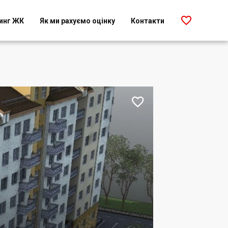

инг ЖК
Як ми рахуємо оцінку
Контакти
