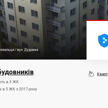
оновальця / вул. Дудаєва
будовників

Кварт
ють в 3 ЖК
в в 5 ЖК з 2017 року