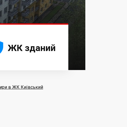





ЖК зданий
ири в ЖК Київський