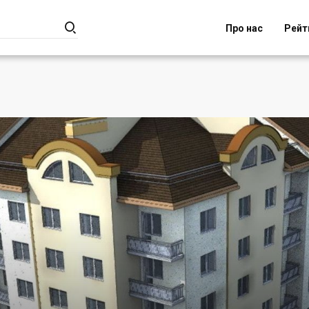

Про нас
Рейт