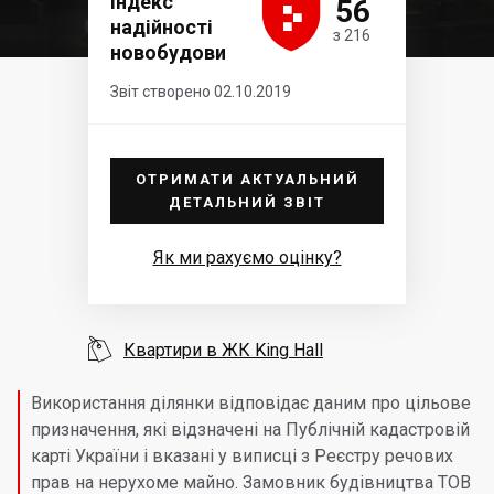





Індекс
56
надійності
з 216
новобудови
Звіт створено 02.10.2019
ОТРИМАТИ АКТУАЛЬНИЙ
ДЕТАЛЬНИЙ ЗВІТ
Як ми рахуємо оцінку?

Квартири в ЖК King Hall
Використання ділянки відповідає даним про цільове
призначення, які відзначені на Публічній кадастровій
карті України і вказані у виписці з Реєстру речових
прав на нерухоме майно. Замовник будівництва ТОВ