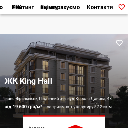

ас
Рейтинг ЖК
Як ми рахуємо оцінку
Контакти

ЖК King Hall
Івано-Франківськ, Південний р-н, вул. Короля Данила, 48
від 19 600 грн/м²
за трикімнатну квартиру 87.2 кв. м.