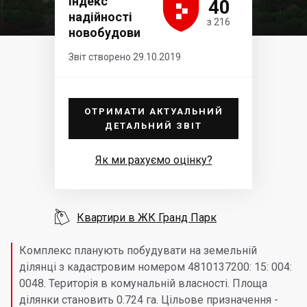





Індекс
40
надійності
з 216
новобудови
Звіт створено 29.10.2019
ОТРИМАТИ АКТУАЛЬНИЙ
ДЕТАЛЬНИЙ ЗВІТ
Як ми рахуємо оцінку?

Квартири в ЖК Гранд Парк
Комплекс планують побудувати на земельній
ділянці з кадастровим номером 4810137200: 15: 004:
0048. Територія в комунальній власності. Площа
ділянки становить 0.724 га. Цільове призначення -