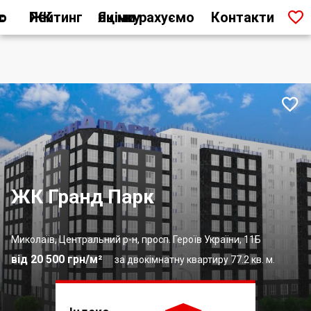

ас
Рейтинг ЖК
Як ми рахуємо оцінку
Контакти

ЖК Гранд Парк
Миколаїв, Центральний р-н, просп. Героїв України, 11Б
від 20 500 грн/м²
за двокімнатну квартиру 77.2 кв. м.