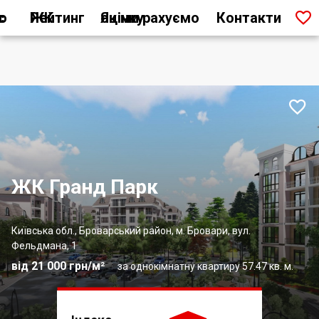

ас
Рейтинг ЖК
Як ми рахуємо оцінку
Контакти

ЖК Гранд Парк
Київська обл., Броварський район, м. Бровари, вул.
Фельдмана, 1
від 21 000 грн/м²
за однокімнатну квартиру 57.47 кв. м.