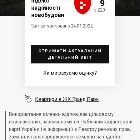





Індекс
9
надійності
з 220
новобудови
Звіт актуалізовано 24.01.2022
ОТРИМАТИ АКТУАЛЬНИЙ
ДЕТАЛЬНИЙ ЗВІТ
Як ми рахуємо оцінку?

Квартири в ЖК Гранд Парк
Використання ділянки відповідає цільовому
призначенню, зазначеному на Публічній кадастровій
карті України і в інформації з Реєстру речових прав.
Замовник розпоряджається землею на підставі