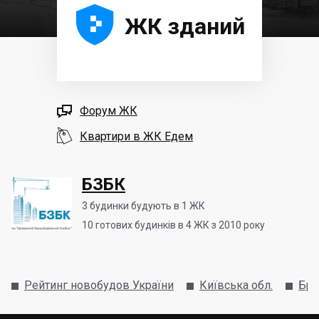





ЖК зданий

Форум ЖК

Квартири в ЖК Едем
БЗБК
3
будинки будують в 1 ЖК
10
готових будинків в 4 ЖК з 2010 року
Рейтинг новобудов України
Київська обл.
Бро