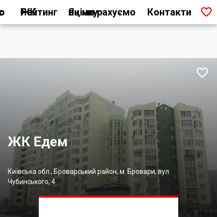

ас
Рейтинг ЖК
Як ми рахуємо оцінку
Контакти

ЖК Едем
Київська обл., Броварський район, м. Бровари, вул.
Чубинського, 4