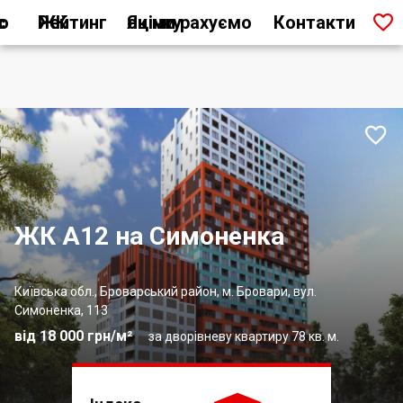

ас
Рейтинг ЖК
Як ми рахуємо оцінку
Контакти

ЖК А12 на Симоненка
Київська обл., Броварський район, м. Бровари, вул.
Симоненка, 113
від 18 000 грн/м²
за дворівневу квартиру 78 кв. м.