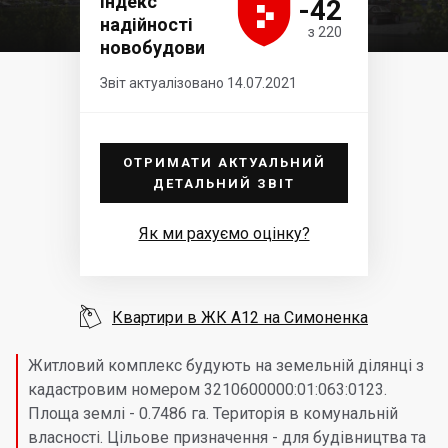





Індекс
-42
надійності
з 220
новобудови
Звіт актуалізовано 14.07.2021
ОТРИМАТИ АКТУАЛЬНИЙ
ДЕТАЛЬНИЙ ЗВІТ
Як ми рахуємо оцінку?

Квартири в ЖК А12 на Симоненка
Житловий комплекс будують на земельній ділянці з
кадастровим номером 3210600000:01:063:0123.
Площа землі - 0.7486 га. Територія в комунальній
власності. Цільове призначення - для будівництва та