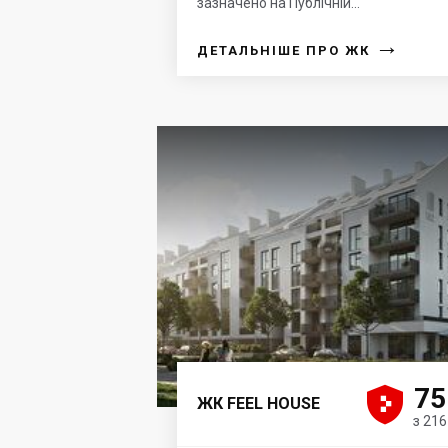
зазначено на Публічній...
→
ДЕТАЛЬНІШЕ ПРО ЖК





75
ЖК FEEL HOUSE
з 216