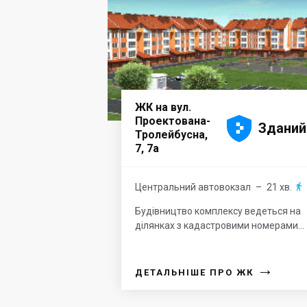
ЖК на вул.





Проектована-
Зданий
Тролейбусна,
7, 7а
Центральний автовокзал
– 21 хв.

Будівництво комплексу ведеться на
ділянках з кадастровими номерами...
→
ДЕТАЛЬНІШЕ ПРО ЖК