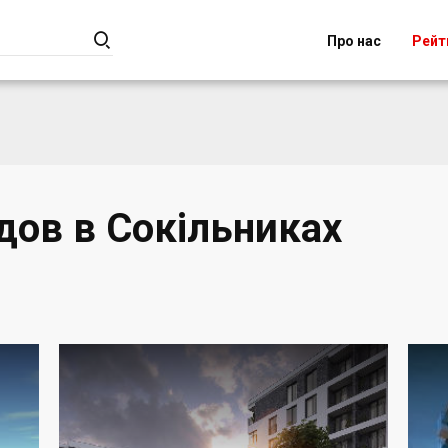

Про нас
Рейт
дов в Сокільниках