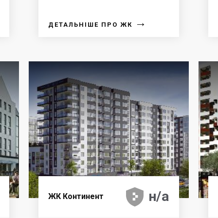
→
ДЕТАЛЬНІШЕ ПРО ЖК





н/а
ЖК Континент