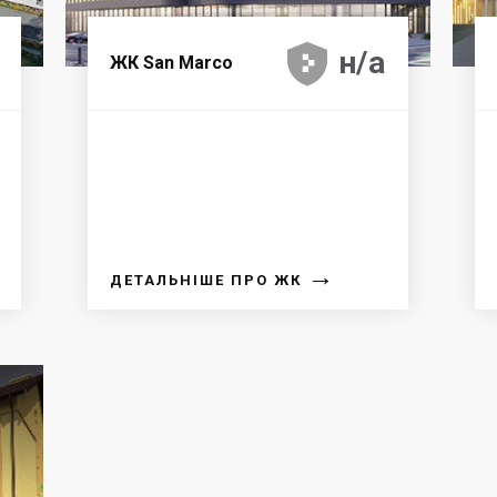





н/а
ЖК San Marco
→
ДЕТАЛЬНІШЕ ПРО ЖК