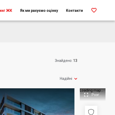

инг ЖК
Як ми рахуємо оцінку
Контакти
Знайдено:
13

Надійні
Loading map...

Розгорнути

