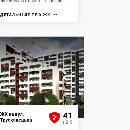
4623686400:01:003:1110. Цільове...
→
ДЕТАЛЬНІШЕ ПРО ЖК





41
ЖК на вул.
Трускавецька
з 216