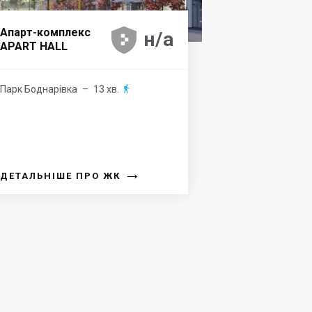





Апарт-комплекс
н/а
APART HALL
Парк Боднарівка
– 13 хв.

→
ДЕТАЛЬНІШЕ ПРО ЖК