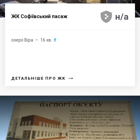





н/а
ЖК Софіївський пасаж
озеро Віра
– 16 хв.

→
ДЕТАЛЬНІШЕ ПРО ЖК