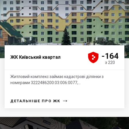





-164
ЖК Київський квартал
з 220
Житловий комплекс займає кадастрові ділянки з
номерами 3222486200:03:006:0077,...
→
ДЕТАЛЬНІШЕ ПРО ЖК