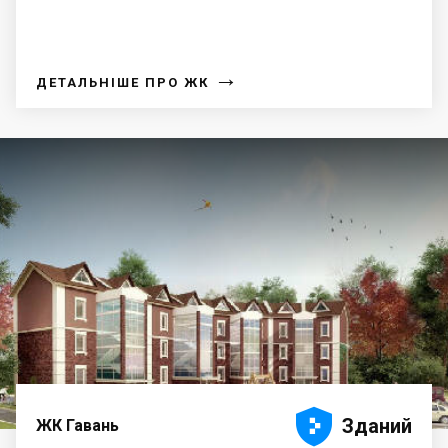
→
ДЕТАЛЬНІШЕ ПРО ЖК





Зданий
ЖК Гавань