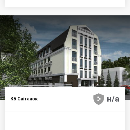





н/а
КБ Світанок