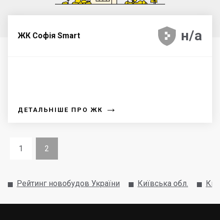





н/а
ЖК Софія Smart
→
ДЕТАЛЬНІШЕ ПРО ЖК
1
2
Рейтинг новобудов України
Київська обл.
Киє