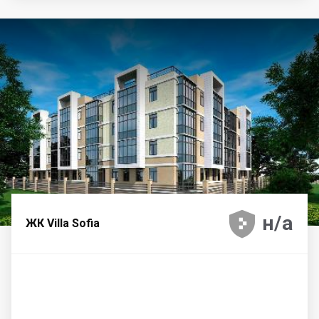





н/а
ЖК Villa Sofia