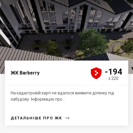





-194
ЖК Barberry
з 220
На кадастровій карті не вдалося виявити ділянку під
забудову. Інформацію про...
→
ДЕТАЛЬНІШЕ ПРО ЖК