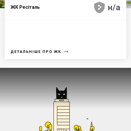





н/а
ЖК Ресіталь
→
ДЕТАЛЬНІШЕ ПРО ЖК