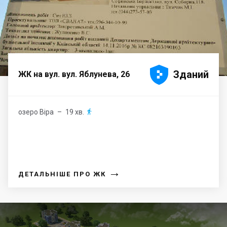





Зданий
ЖК на вул. вул. Яблунева, 26
озеро Віра
– 19 хв.

→
ДЕТАЛЬНІШЕ ПРО ЖК