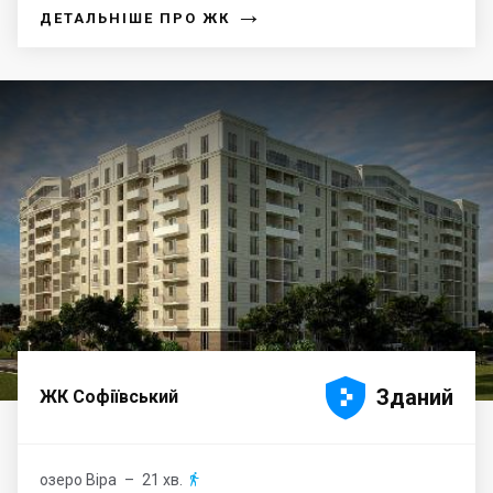
→
ДЕТАЛЬНІШЕ ПРО ЖК





Зданий
ЖК Софіївський
озеро Віра
– 21 хв.
