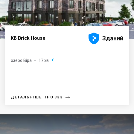





Зданий
КБ Brick House
озеро Віра
– 17 хв.

→
ДЕТАЛЬНІШЕ ПРО ЖК