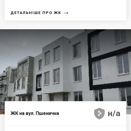
→
ДЕТАЛЬНІШЕ ПРО ЖК





н/а
ЖК на вул. Пшенична