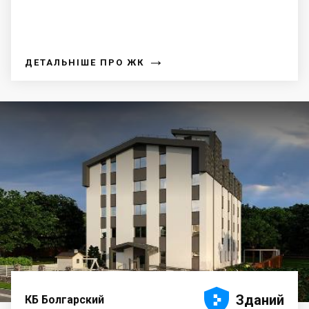
→
ДЕТАЛЬНІШЕ ПРО ЖК





Зданий
КБ Болгарский