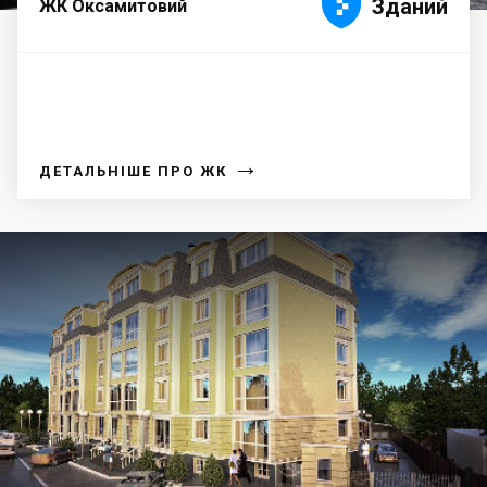





Зданий
ЖК Оксамитовий
→
ДЕТАЛЬНІШЕ ПРО ЖК