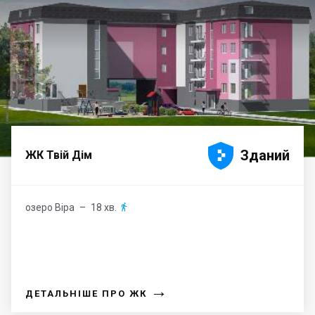





Зданий
ЖК Твій Дім
озеро Віра
– 18 хв.

→
ДЕТАЛЬНІШЕ ПРО ЖК