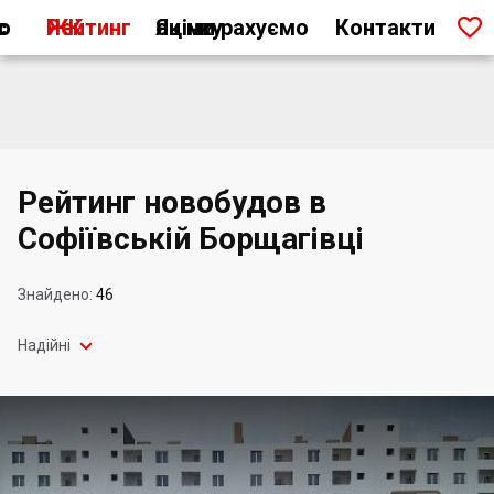

ас
Рейтинг ЖК
Як ми рахуємо оцінку
Контакти
Рейтинг новобудов в
Софіївській Борщагівці
Знайдено:
46

Надійні