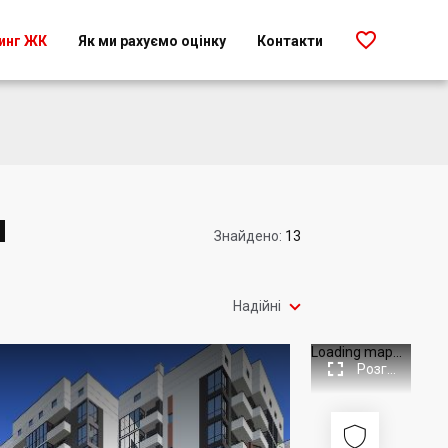

инг ЖК
Як ми рахуємо оцінку
Контакти
н
Знайдено:
13

Надійні
Loading map...

Розгорнути

