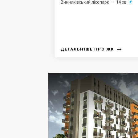
Винниківський лісопарк
– 14 хв.

→
ДЕТАЛЬНІШЕ ПРО ЖК