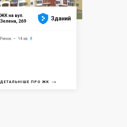





ЖК на вул.
Зданий
Зелена, 269
Ринок
– 14 хв.

→
ДЕТАЛЬНІШЕ ПРО ЖК