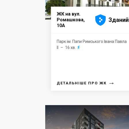
ЖК на вул.





Зданий
Ромашкова,
10А
Парк ім. Папи Римського Івана Павла
ІІ
– 16 хв.

→
ДЕТАЛЬНІШЕ ПРО ЖК