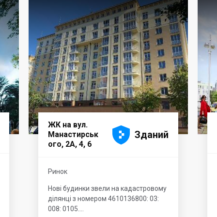
ЖК на вул.





Зданий
Манастирськ
ого, 2А, 4, 6
Ринок
Нові будинки звели на кадастровому
ділянці з номером 4610136800: 03:
008: 0105....