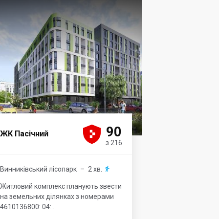





90
ЖК Пасічний
з 216
Винниківський лісопарк
– 2 хв.

Житловий комплекс планують звести
на земельних ділянках з номерами
4610136800: 04:...