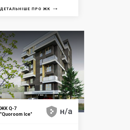
→
ДЕТАЛЬНІШЕ ПРО ЖК





ЖК Q-7
н/а
"Quoroom Ice"