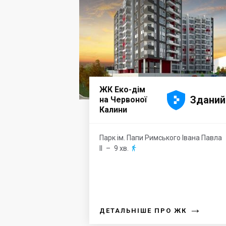
ЖК Еко-дім





Зданий
на Червоної
Калини
Парк ім. Папи Римського Івана Павла
ІІ
– 9 хв.

→
ДЕТАЛЬНІШЕ ПРО ЖК