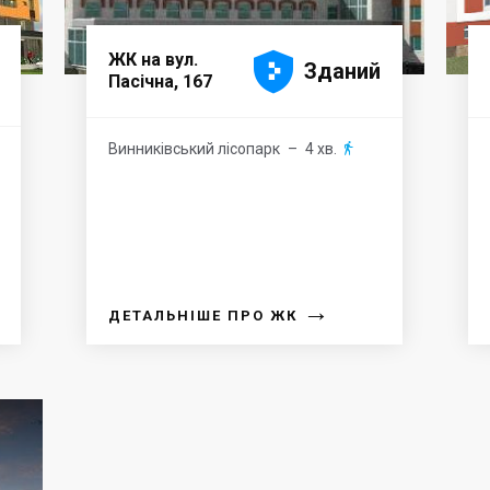





ЖК на вул.
Зданий
Пасічна, 167
Винниківський лісопарк
– 4 хв.

→
ДЕТАЛЬНІШЕ ПРО ЖК