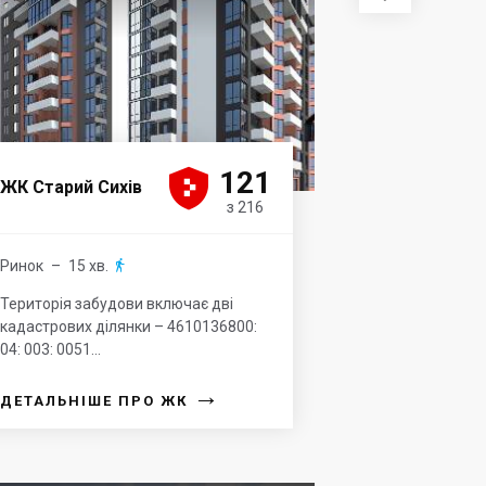





121
ЖК Старий Сихів
з 216
Ринок
– 15 хв.

Територія забудови включає дві
кадастрових ділянки – 4610136800:
04: 003: 0051...
→
ДЕТАЛЬНІШЕ ПРО ЖК