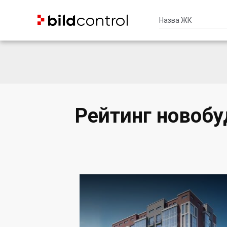


Рейтинг новобу