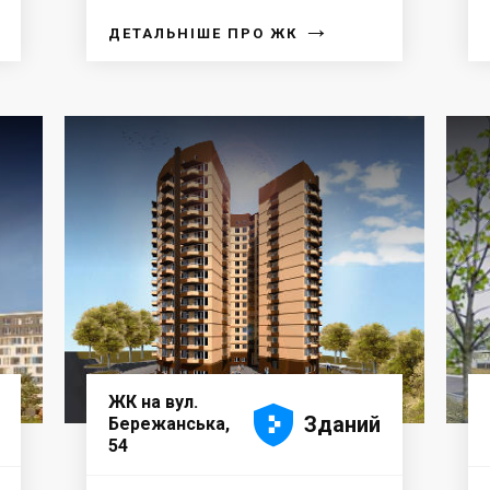
→
ДЕТАЛЬНІШЕ ПРО ЖК
ЖК на вул.





Зданий
Бережанська,
54