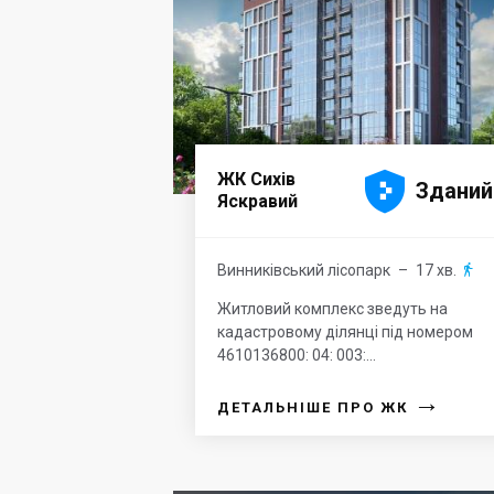





ЖК Сихів
Зданий
Яскравий
Винниківський лісопарк
– 17 хв.

Житловий комплекс зведуть на
кадастровому ділянці під номером
4610136800: 04: 003:...
→
ДЕТАЛЬНІШЕ ПРО ЖК