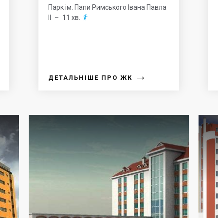
Парк ім. Папи Римського Івана Павла
ІІ
– 11 хв.

→
ДЕТАЛЬНІШЕ ПРО ЖК