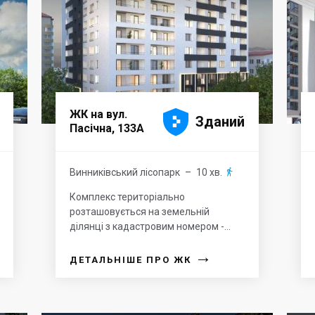





ЖК на вул.
Зданий
Пасічна, 133А
Винниківський лісопарк
– 10 хв.

Комплекс територіально
розташовується на земельній
ділянці з кадастровим номером -...
→
ДЕТАЛЬНІШЕ ПРО ЖК