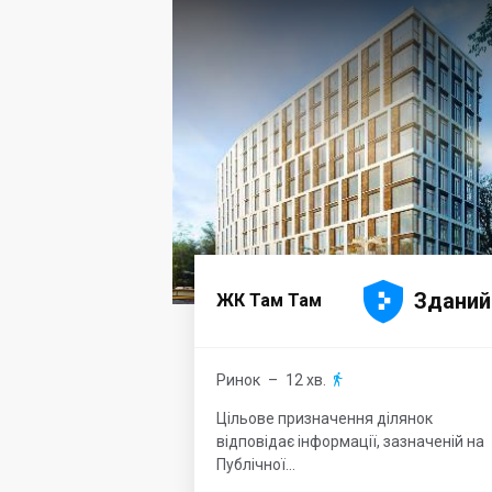





Зданий
ЖК Там Там
Ринок
– 12 хв.

Цільове призначення ділянок
відповідає інформації, зазначеній на
Публічної...