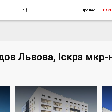

Про нас
Рейт
дов Львова, Іскра мкр-