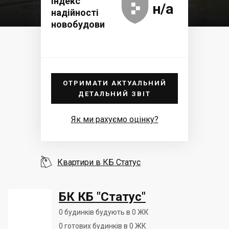





Індекс
н/а
надійності
новобудови
ОТРИМАТИ АКТУАЛЬНИЙ
ДЕТАЛЬНИЙ ЗВІТ
Як ми рахуємо оцінку?

Квартири в КБ Статус
БК КБ "Статус"
0
будинків будують в 0 ЖК
0
готових будинків в 0 ЖК