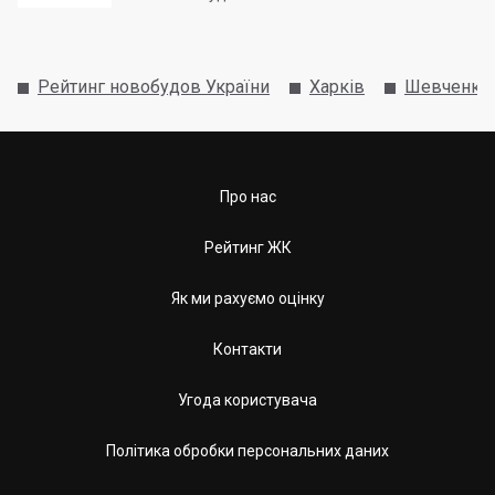
Рейтинг новобудов України
Харків
Шевченків
Про нас
Рейтинг ЖК
Як ми рахуємо оцінку
Контакти
Угода користувача
Політика обробки персональних даних