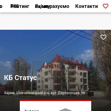

ас
Рейтинг ЖК
Як ми рахуємо оцінку
Контакти

КБ Статус
Харків, Шевченківський р-н, вул. Дербентська, 98