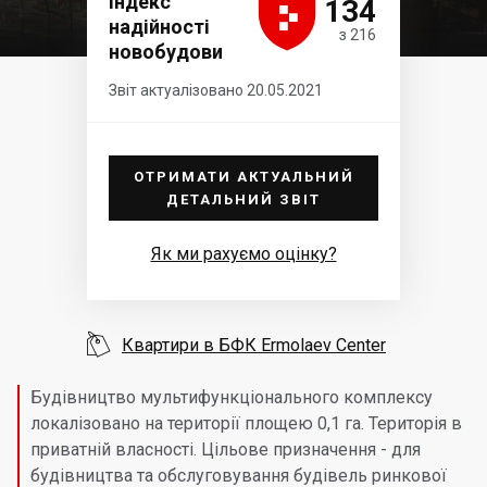





Індекс
134
надійності
з 216
новобудови
Звіт актуалізовано 20.05.2021
ОТРИМАТИ АКТУАЛЬНИЙ
ДЕТАЛЬНИЙ ЗВІТ
Як ми рахуємо оцінку?

Квартири в БФК Ermolaev Center
Будівництво мультифункціонального комплексу
локалізовано на території площею 0,1 га. Територія в
приватній власності. Цільове призначення - для
будівництва та обслуговування будівель ринкової