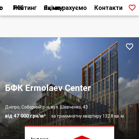

ас
Рейтинг ЖК
Як ми рахуємо оцінку
Контакти

БФК Ermolaev Center
Дніпро, Соборний р-н, вул. Шевченко, 43
від 47 000 грн/м²
за трикімнатну квартиру 132.8 кв. м.