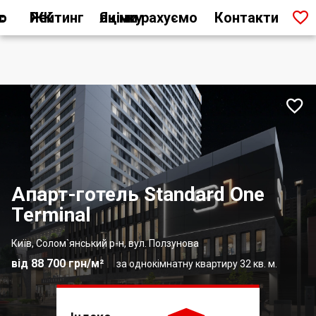

ас
Рейтинг ЖК
Як ми рахуємо оцінку
Контакти

Апарт-готель Standard One
Terminal
Київ, Солом`янський р-н, вул. Ползунова
від 88 700 грн/м²
за однокімнатну квартиру 32 кв. м.