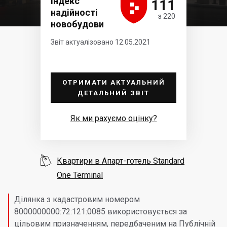





Індекс
111
надійності
з 220
новобудови
Звіт актуалізовано 12.05.2021
ОТРИМАТИ АКТУАЛЬНИЙ
ДЕТАЛЬНИЙ ЗВІТ
Як ми рахуємо оцінку?

Квартири в Апарт-готель Standard
One Terminal
Ділянка з кадастровим номером
8000000000:72:121:0085 використовується за
цільовим призначенням, передбаченим на Публічній