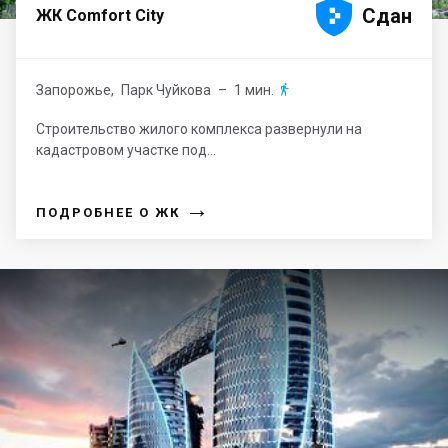





Сдан
ЖК Comfort City
Запорожье
,
Парк Чуйкова
– 1 мин.

Строительство жилого комплекса развернули на
кадастровом участке под...
→
ПОДРОБНЕЕ О ЖК