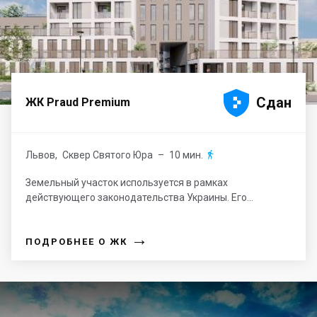





Сдан
ЖК Praud Premium
Львов
,
Сквер Святого Юра
– 10 мин.

Земельный участок используется в рамках
действующего законодательства Украины. Его...
→
ПОДРОБНЕЕ О ЖК