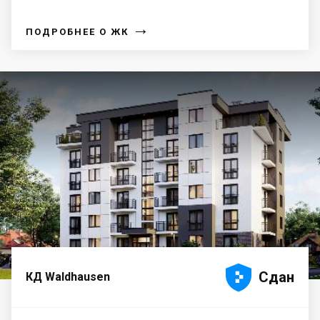
→
ПОДРОБНЕЕ О ЖК





Сдан
КД Waldhausen