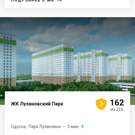
ПОДРОБНЕЕ О ЖК





162
ЖК Лузановский Парк
из 216
Одесса
,
Парк Лузановка
– 5 мин.
