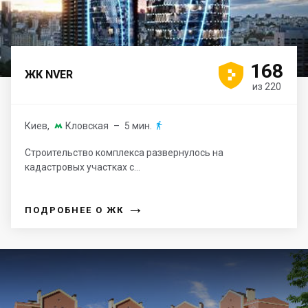





168
ЖК NVER
из 220
Киев
,
Кловская
– 5 мин.


Строительство комплекса развернулось на
кадастровых участках с...
→
ПОДРОБНЕЕ О ЖК