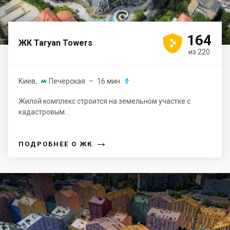





164
ЖК Taryan Towers
из 220
Киев
,
Печерская
– 16 мин.


Жилой комплекс строится на земельном участке с
кадастровым...
→
ПОДРОБНЕЕ О ЖК