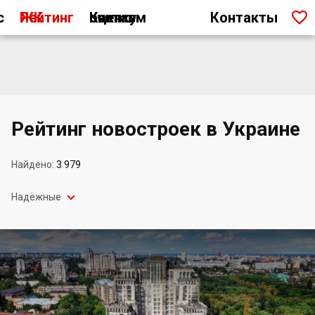

с
Рейтинг ЖК
Как мы считаем оценку
Контакты
Рейтинг новостроек в Украине
Найдено:
3 979

Надёжные