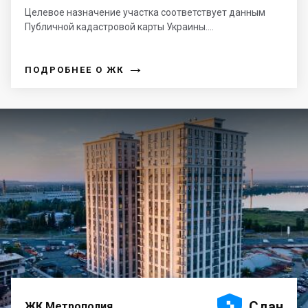
Целевое назначение участка соответствует данным
Публичной кадастровой карты Украины....
→
ПОДРОБНЕЕ О ЖК





Сдан
ЖК Метрополия