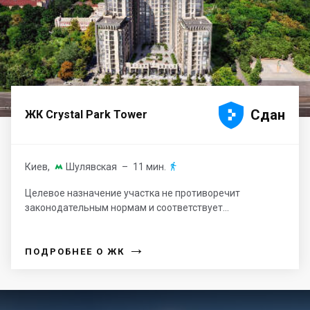





Сдан
ЖК Crystal Park Tower
Киев
,
Шулявская
– 11 мин.


Целевое назначение участка не противоречит
законодательным нормам и соответствует...
→
ПОДРОБНЕЕ О ЖК