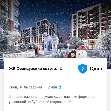





Сдан
ЖК Французский квартал 2
Киев
,
Лыбедская
– 2 мин.


Целевое назначение участка, согласно информации
указанной на Публичной кадастровой...