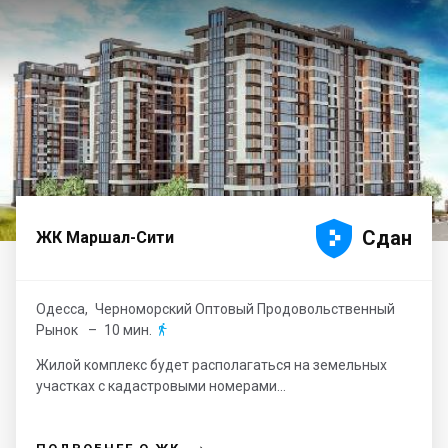





Сдан
ЖК Маршал-Сити
Одесса
,
Черноморский Оптовый Продовольственный
Рынок
– 10 мин.

Жилой комплекс будет располагаться на земельных
участках с кадастровыми номерами...
→