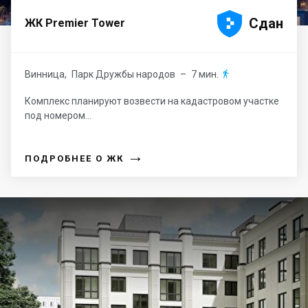





Сдан
ЖК Premier Tower
Винница
,
Парк Дружбы народов
– 7 мин.

Комплекс планируют возвести на кадастровом участке
под номером...
→
ПОДРОБНЕЕ О ЖК