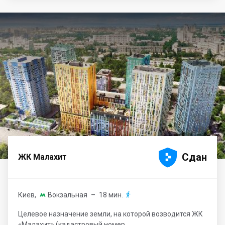





Сдан
ЖК Малахит
Киев
,
Вокзальная
– 18 мин.


Целевое назначение земли, на которой возводится ЖК
«Малахит» (кадастровый номер...