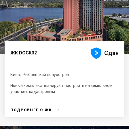





Сдан
ЖК DOCK32
Киев
,
Рыбальский полуостров
Новый комплекс планируют построить на земельном
участке с кадастровым...
→
ПОДРОБНЕЕ О ЖК