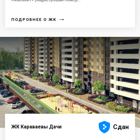
→
ПОДРОБНЕЕ О ЖК





Сдан
ЖК Караваевы Дачи