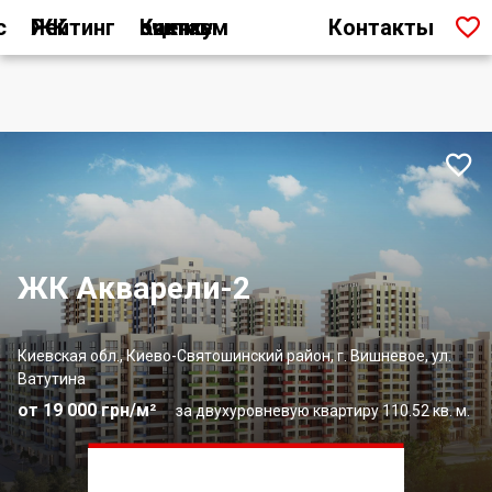

с
Рейтинг ЖК
Как мы считаем оценку
Контакты

ЖК Акварели-2
Киевская обл., Киево-Святошинский район, г. Вишневое, ул.
Ватутина
от 19 000 грн/м²
за двухуровневую квартиру 110.52 кв. м.