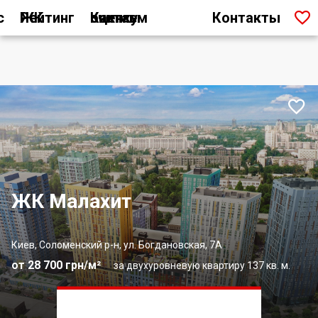

с
Рейтинг ЖК
Как мы считаем оценку
Контакты

ЖК Малахит
Киев, Соломенский р-н, ул. Богдановская, 7А
от 28 700 грн/м²
за двухуровневую квартиру 137 кв. м.