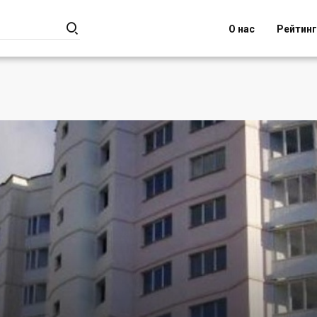

О нас
Рейтин