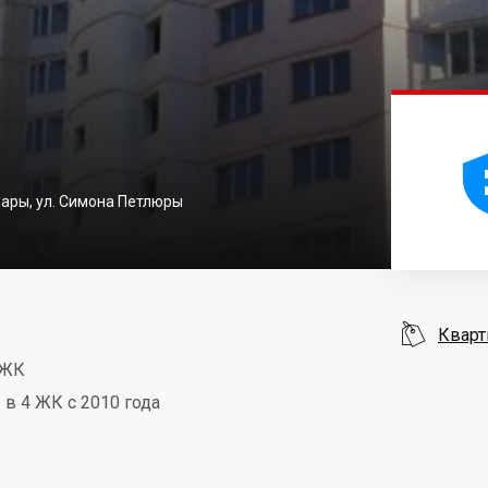
овары, ул. Симона Петлюры

Кварт
 ЖК
в 4 ЖК с 2010 года