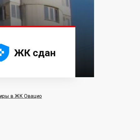





ЖК сдан
иры в ЖК Овацио