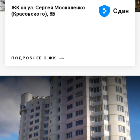





ЖК на ул. Сергея Москаленко
Сдан
(Красовского), 8Б
→
ПОДРОБНЕЕ О ЖК