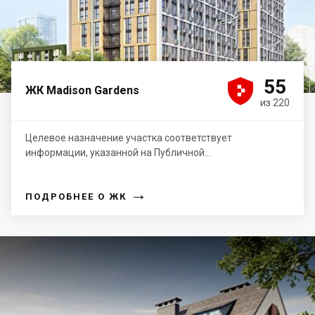





55
ЖК Madison Gardens
из 220
Целевое назначение участка соответствует
информации, указанной на Публичной...
→
ПОДРОБНЕЕ О ЖК