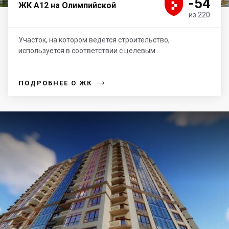





-54
ЖК А12 на Олимпийской
из 220
Участок, на котором ведется строительство,
используется в соответствии с целевым...
→
ПОДРОБНЕЕ О ЖК