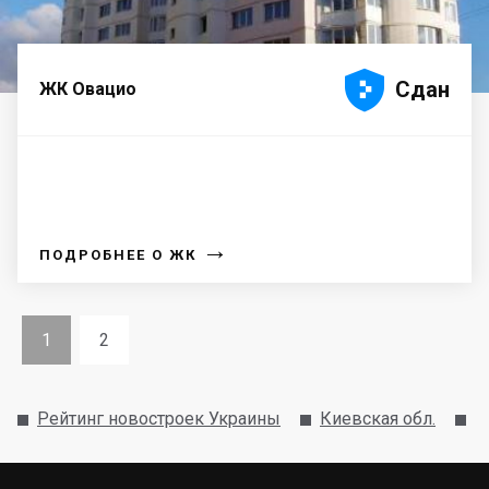





Сдан
ЖК Овацио
→
ПОДРОБНЕЕ О ЖК
1
2
Рейтинг новостроек Украины
Киевская обл.
Б