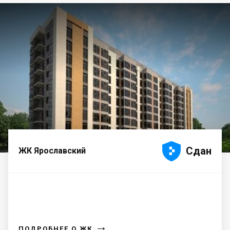





Сдан
ЖК Ярославский
→
ПОДРОБНЕЕ О ЖК