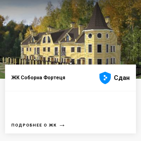





Сдан
ЖК Соборна Фортеця
→
ПОДРОБНЕЕ О ЖК