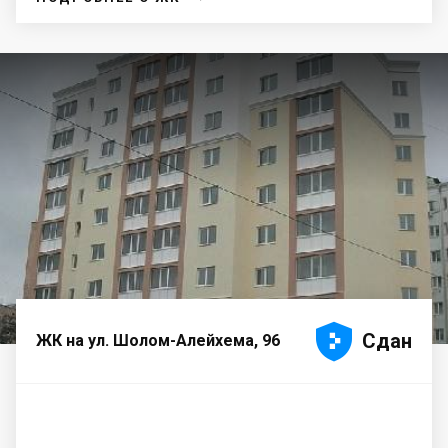





Сдан
ЖК на ул. Шолом-Алейхема, 96