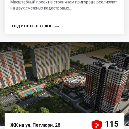
Масштабный проект в столичном пригороде реализуют
на двух смежных кадастровых...
→
ПОДРОБНЕЕ О ЖК





115
ЖК на ул. Петлюри, 28