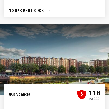
→
ПОДРОБНЕЕ О ЖК





118
ЖК Scandia
из 220