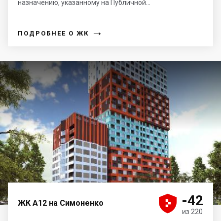
назначению, указанному на Публичной...
→
ПОДРОБНЕЕ О ЖК





-42
ЖК А12 на Симоненко
из 220