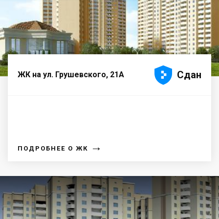





Сдан
ЖК на ул. Грушевского, 21А
→
ПОДРОБНЕЕ О ЖК