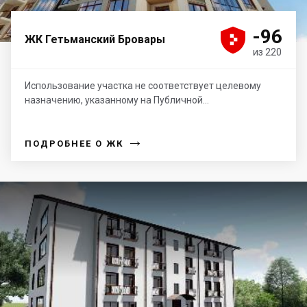





-96
ЖК Гетьманский Бровары
из 220
Использование участка не соответствует целевому
назначению, указанному на Публичной...
→
ПОДРОБНЕЕ О ЖК