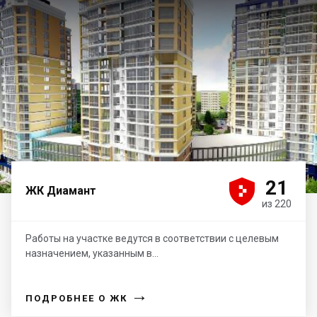





21
ЖК Диамант
из 220
Работы на участке ведутся в соответствии с целевым
назначением, указанным в...
→
ПОДРОБНЕЕ О ЖК