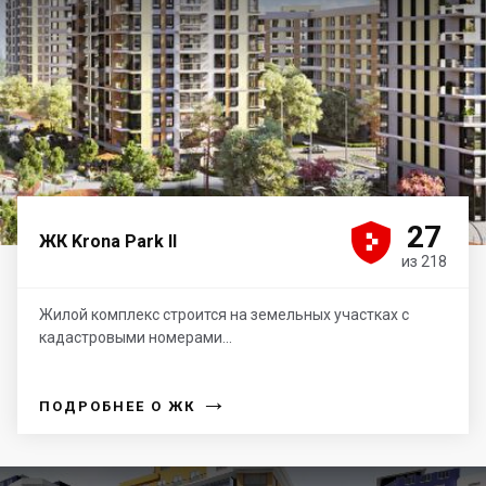





27
ЖК Krona Park II
из 218
Жилой комплекс строится на земельных участках с
кадастровыми номерами...
→
ПОДРОБНЕЕ О ЖК