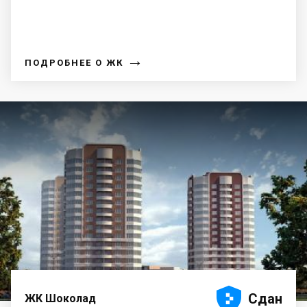
→
ПОДРОБНЕЕ О ЖК





Сдан
ЖК Шоколад