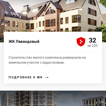





32
ЖК Лавандовый
из 220
Строительство жилого комплекса развернули на
земельном участке с кадастровым...
→
ПОДРОБНЕЕ О ЖК