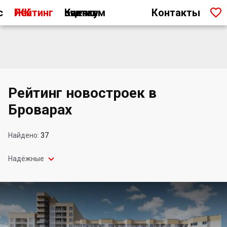

с
Рейтинг ЖК
Как мы считаем оценку
Контакты
Рейтинг новостроек в
Броварах
Найдено:
37

Надёжные