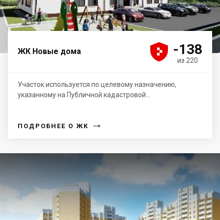





-138
ЖК Новые дома
из 220
Участок используется по целевому назначению,
указанному на Публичной кадастровой...
→
ПОДРОБНЕЕ О ЖК