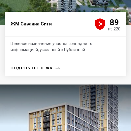





89
ЖМ Саванна Сити
из 220
Целевое назначение участка совпадает с
информацией, указанной в Публичной...
→
ПОДРОБНЕЕ О ЖК