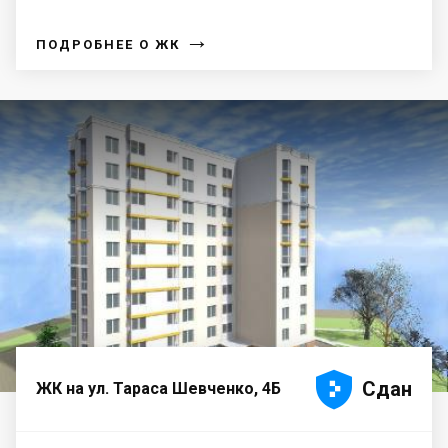
→
ПОДРОБНЕЕ О ЖК





Сдан
ЖК на ул. Тараса Шевченко, 4Б