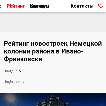

с
Рейтинг ЖК
Как мы считаем оценку
Контакты
Рейтинг новостроек Немецкой
колонии района в Ивано-
Франковске
Найдено:
5

Надёжные