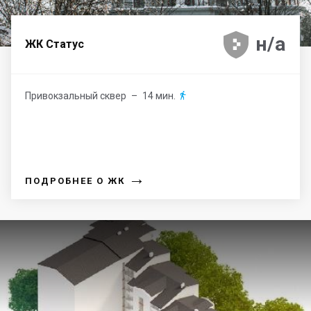





н/а
ЖК Статус
Привокзальный сквер
– 14 мин.

→
ПОДРОБНЕЕ О ЖК