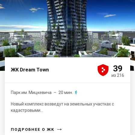





39
ЖК Dream Town
из 216
Парк им. Мицкевича
– 20 мин.

Новый комплекс возведут на земельных участках с
кадастровыми...
→
ПОДРОБНЕЕ О ЖК