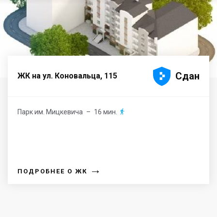





Сдан
ЖК на ул. Коновальца, 115
Парк им. Мицкевича
– 16 мин.

→
ПОДРОБНЕЕ О ЖК