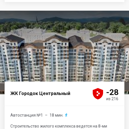





-28
ЖК Городок Центральный
из 216
Автостанция №1
– 18 мин.

Строительство жилого комплекса ведется на 8-ми