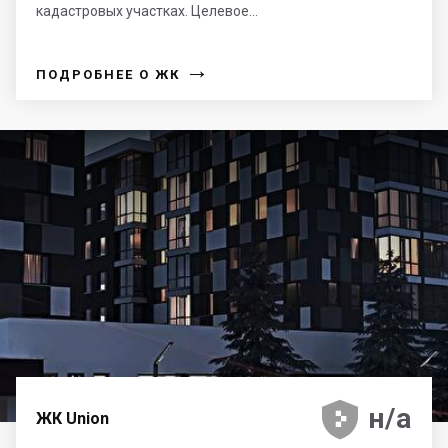
кадастровых участках. Целевое...
→
ПОДРОБНЕЕ О ЖК





н/а
ЖК Union